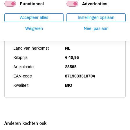
Functioneel
Advertenties
Zwaveldioxide / sulfieten
niet aanwezig
Accepteer alles
Instellingen opslaan
Weigeren
Nee, pas aan
Productspecificaties
Land van herkomst
NL
Kiloprijs
€ 40,95
Artikelcode
28595
EAN-code
8719033310704
Kwaliteit
BIO
Anderen kochten ook