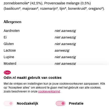
zonnebloemolie* (42,5%), Provencaalse melange (0,5%)
(basilicum*, majoraan*, rozemarijn*, tijm*, bonenkruid*, oregano*).
Allergenen
Aardnoten
niet aanwezig
Ei
niet aanwezig
Gluten
niet aanwezig
Lactose
aanwezig
Lupine
niet aanwezig
Mosterd
niet aanwezig
Noten
niet aanwezig
Schaaldieren
niet aanwezig
Odin.nl maakt gebruik van cookies
Selderij
niet aanwezig
Met de vinkjes en instellingen kun je jouw cookievoorkeuren aanpassen. Klik
op “Accepteer alles” om akkoord te gaan met het gebruik van alle cookies,
Sesam
niet aanwezig
zoals beschreven in onze
cookieverklaring
.
Soja
niet aanwezig
Vis
niet aanwezig
Noodzakelijk
Prestatie
Weekdieren
niet aanwezig