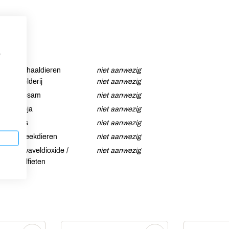
p
Schaaldieren
niet aanwezig
Selderij
niet aanwezig
Sesam
niet aanwezig
Soja
niet aanwezig
Vis
niet aanwezig
Weekdieren
niet aanwezig
Zwaveldioxide /
niet aanwezig
sulfieten