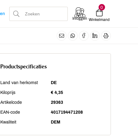
0
len
Inloggen
Winkelmand
Productspecificaties
Land van herkomst
DE
Kiloprijs
€ 4,35
Artikelcode
29363
EAN-code
4017194471208
Kwaliteit
DEM