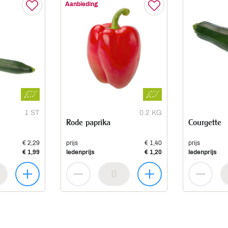
Aanbieding
1 ST
0.2 KG
Rode paprika
Courgette
€ 2,29
prijs
€ 1,40
prijs
€ 1,99
ledenprijs
€ 1,20
ledenprijs