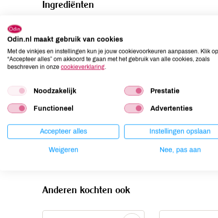
Ingrediënten
Magere MELK**, melkzuurbacterien, microbieel stremsel.
Odin.nl maakt gebruik van cookies
Allergenen
Met de vinkjes en instellingen kun je jouw cookievoorkeuren aanpassen. Klik o
“Accepteer alles” om akkoord te gaan met het gebruik van alle cookies, zoals
Aardnoten
niet aanwezig
beschreven in onze
cookieverklaring
.
Ei
niet aanwezig
Noodzakelijk
Prestatie
Gluten
niet aanwezig
Lactose
aanwezig
Functioneel
Advertenties
Lupine
niet aanwezig
Accepteer alles
Instellingen opslaan
Mosterd
niet aanwezig
Noten
niet aanwezig
Weigeren
Nee, pas aan
Anderen kochten ook