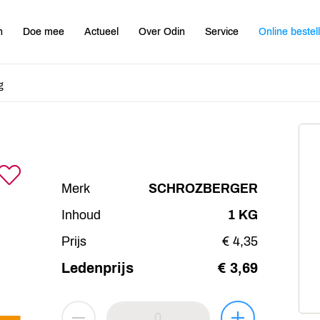
n
Doe mee
Actueel
Over Odin
Service
Online bestel
g
Merk
SCHROZBERGER
Inhoud
1 KG
Prijs
€ 4,35
Ledenprijs
€ 3,69