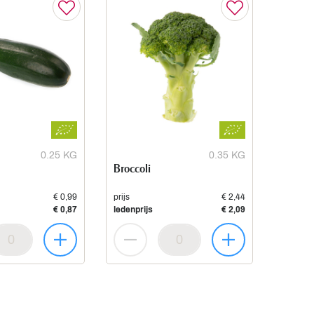
0.25 KG
0.35 KG
Broccoli
€ 0,99
prijs
€ 2,44
€ 0,87
ledenprijs
€ 2,09