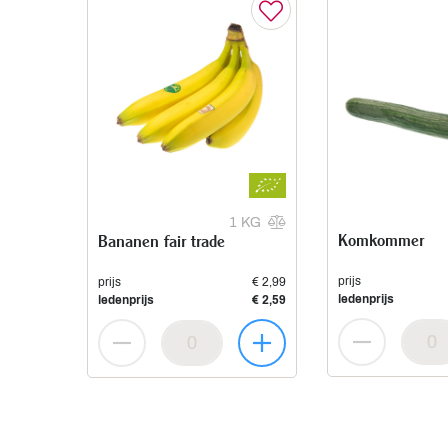
1 KG
Komkommer
Bananen fair trade
prijs
prijs
€ 2,99
ledenprijs
ledenprijs
€ 2,59