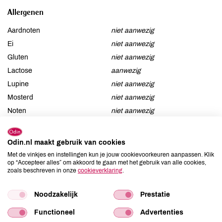
Allergenen
Aardnoten
niet aanwezig
Ei
niet aanwezig
Gluten
niet aanwezig
Lactose
aanwezig
Lupine
niet aanwezig
Mosterd
niet aanwezig
Noten
niet aanwezig
Schaaldieren
niet aanwezig
Selderij
niet aanwezig
Odin.nl maakt gebruik van cookies
Sesam
niet aanwezig
Met de vinkjes en instellingen kun je jouw cookievoorkeuren aanpassen. Klik
Soja
niet aanwezig
op “Accepteer alles” om akkoord te gaan met het gebruik van alle cookies,
zoals beschreven in onze
cookieverklaring
.
Vis
niet aanwezig
Weekdieren
niet aanwezig
Noodzakelijk
Prestatie
Zwaveldioxide / sulfieten
niet aanwezig
Functioneel
Advertenties