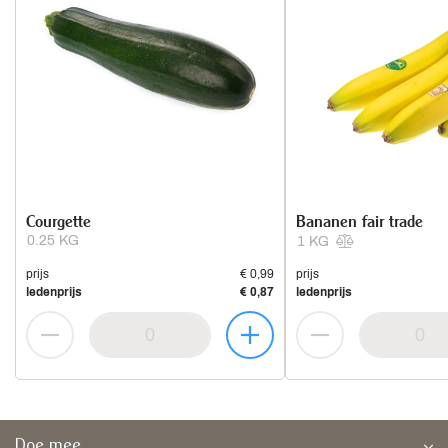
Courgette
Bananen fair trade
0.25 KG
1 KG
prijs
€ 0,99
prijs
ledenprijs
€ 0,87
ledenprijs
Doe mee