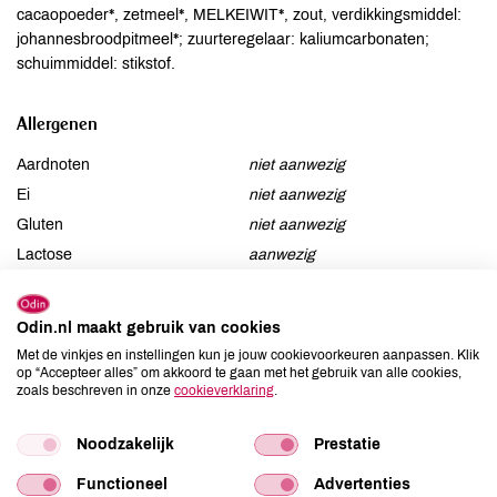
cacaopoeder*, zetmeel*, MELKEIWIT*, zout, verdikkingsmiddel:
johannesbroodpitmeel*; zuurteregelaar: kaliumcarbonaten;
schuimmiddel: stikstof.
Allergenen
Aardnoten
niet aanwezig
Ei
niet aanwezig
Gluten
niet aanwezig
Lactose
aanwezig
Lupine
niet aanwezig
Mosterd
niet aanwezig
Odin.nl maakt gebruik van cookies
Noten
niet aanwezig
Met de vinkjes en instellingen kun je jouw cookievoorkeuren aanpassen. Klik
op “Accepteer alles” om akkoord te gaan met het gebruik van alle cookies,
Schaaldieren
niet aanwezig
zoals beschreven in onze
cookieverklaring
.
Selderij
niet aanwezig
Sesam
niet aanwezig
Noodzakelijk
Prestatie
Soja
niet aanwezig
Functioneel
Advertenties
Vis
niet aanwezig