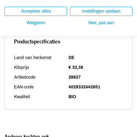
Weekdieren
niet aanwezig
Accepteer alles
Instellingen opslaan
Zwaveldioxide / sulfieten
niet aanwezig
Weigeren
Nee, pas aan
Productspecificaties
Land van herkomst
DE
Kiloprijs
€ 32,38
Artikelcode
28827
EAN-code
4028332442851
Kwaliteit
BIO
Anderen kochten ook