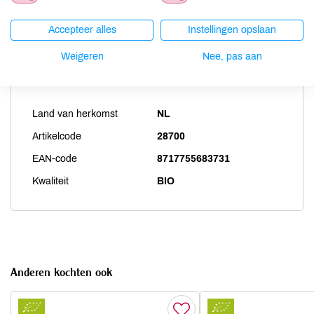
Zwaveldioxide / sulfieten
niet aanwezig
Accepteer alles
Instellingen opslaan
Weigeren
Nee, pas aan
Productspecificaties
Land van herkomst
NL
Artikelcode
28700
EAN-code
8717755683731
Kwaliteit
BIO
Anderen kochten ook