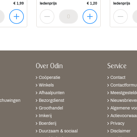
€ 1,99
ledenprijs
€ 1,20
ledenprijs
Over Odin
Service
Coöperatie
Contact
Winkels
Contactformul
Afhaalpunten
Meestgesteld
schuwingen
Bezorgdienst
Nieuwsbrieve
Groothandel
Algemene vo
Imkerij
Actievoorwaa
Boerderij
Privacy
Duurzaam & sociaal
Disclaimer