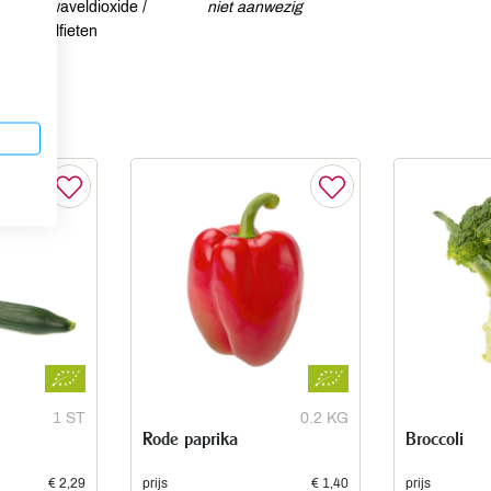
Zwaveldioxide /
niet aanwezig
sulfieten
1 ST
0.2 KG
Rode paprika
Broccoli
€ 2,29
prijs
€ 1,40
prijs