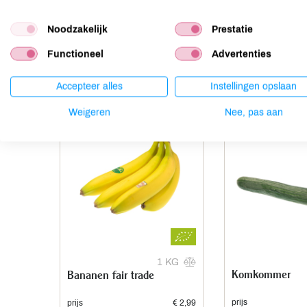
Noten
niet aanwezig
Noodzakelijk
Prestatie
Functioneel
Advertenties
Anderen kochten ook
Accepteer alles
Instellingen opslaan
Weigeren
Nee, pas aan
1 KG
Komkommer
Bananen fair trade
prijs
prijs
€ 2,99