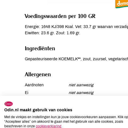
Voedingswaarden per 100 GR
Energie: 1648 KJ/398 Kcal. Vet: 33.7 gr waarvan verzadig
Eiwitten: 23.6 gr. Zout: 1.69 gr.
Ingrediënten
Gepasteuriseerde KOEMELK**, zout, zuursel, vegetarisch
Allergenen
Aardnoten
niet aanwezig
Ei
niet aanwezig
Gluten
niet aanwezig
Lactose
aanwezig
Odin.nl maakt gebruik van cookies
Lupine
niet aanwezig
Met de vinkjes en instellingen kun je jouw cookievoorkeuren aanpassen. Klik o
“Accepteer alles” om akkoord te gaan met het gebruik van alle cookies, zoals
Mosterd
niet aanwezig
beschreven in onze
cookieverklaring
.