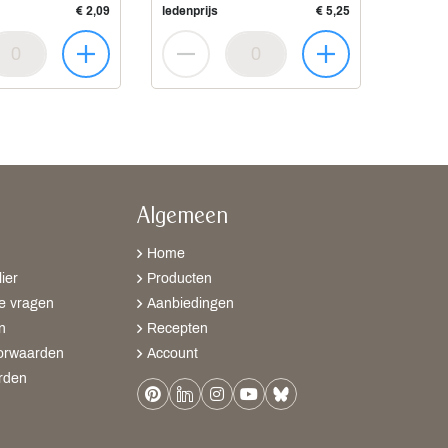
€ 2,09
ledenprijs
€ 5,25
Algemeen
Home
ier
Producten
e vragen
Aanbiedingen
n
Recepten
orwaarden
Account
rden