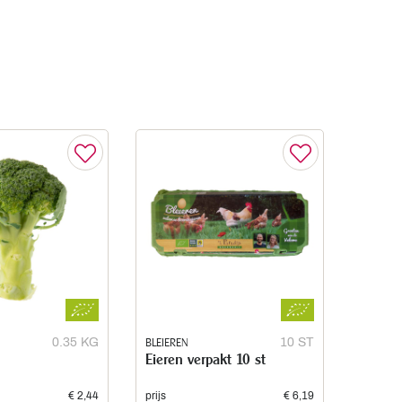
0.35 KG
BLEIEREN
10 ST
Eieren verpakt 10 st
€ 2,44
prijs
€ 6,19