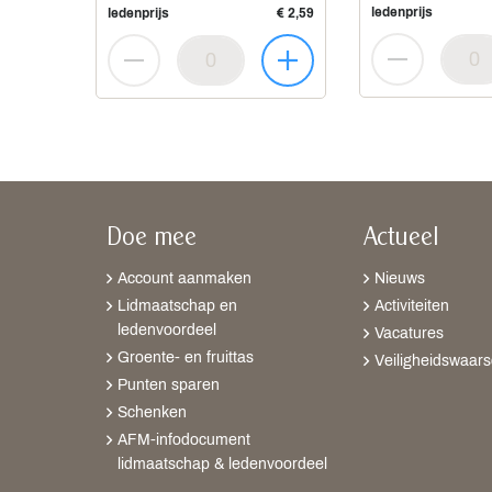
ledenprijs
ledenprijs
€ 2,59
Doe mee
Actueel
Account aanmaken
Nieuws
Lidmaatschap en
Activiteiten
ledenvoordeel
Vacatures
Groente- en fruittas
Veiligheidswaar
Punten sparen
Schenken
AFM-infodocument
lidmaatschap & ledenvoordeel