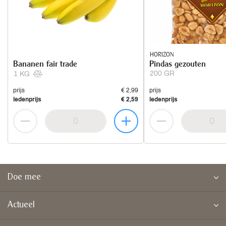
HORIZON
Bananen fair trade
Pindas gezouten
200 GR
1 KG
prijs
€ 2,99
prijs
ledenprijs
€ 2,59
ledenprijs
Doe mee
Actueel