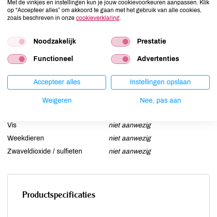
Met de vinkjes en instellingen kun je jouw cookievoorkeuren aanpassen. Klik
Gluten
niet aanwezig
op “Accepteer alles” om akkoord te gaan met het gebruik van alle cookies,
zoals beschreven in onze
cookieverklaring
.
Lactose
niet aanwezig
Lupine
niet aanwezig
Noodzakelijk
Prestatie
Mosterd
niet aanwezig
Functioneel
Advertenties
Noten
aanwezig
Schaaldieren
niet aanwezig
Accepteer alles
Instellingen opslaan
Selderij
niet aanwezig
Sesam
niet aanwezig
Weigeren
Nee, pas aan
Soja
niet aanwezig
Vis
niet aanwezig
Weekdieren
niet aanwezig
Zwaveldioxide / sulfieten
niet aanwezig
Productspecificaties