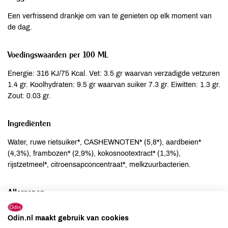
Een verfrissend drankje om van te genieten op elk moment van
de dag.
Voedingswaarden per 100 ML
Energie: 316 KJ/75 Kcal. Vet: 3.5 gr waarvan verzadigde vetzuren
1.4 gr. Koolhydraten: 9.5 gr waarvan suiker 7.3 gr. Eiwitten: 1.3 gr.
Zout: 0.03 gr.
Ingrediënten
Water, ruwe rietsuiker*, CASHEWNOTEN* (5,8*), aardbeien*
(4,3%), frambozen* (2,9%), kokosnootextract* (1,3%),
rijstzetmeel*, citroensapconcentraat*, melkzuurbacterien.
Allergenen
Aardnoten
niet aanwezig
Odin.nl maakt gebruik van cookies
Ei
niet aanwezig