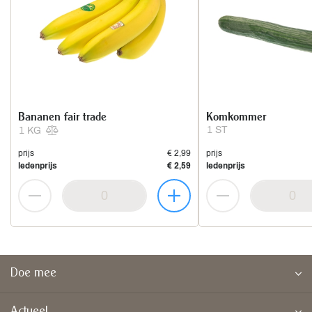
Bananen fair trade
Komkommer
1 ST
1 KG
prijs
€ 2,99
prijs
ledenprijs
€ 2,59
ledenprijs
Doe mee
Actueel