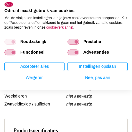
Aardnoten
niet aanwezig
Ei
niet aanwezig
Odin.nl maakt gebruik van cookies
Met de vinkjes en instellingen kun je jouw cookievoorkeuren aanpassen. Klik
Gluten
kan bevatten
op “Accepteer alles” om akkoord te gaan met het gebruik van alle cookies,
Lactose
aanwezig
zoals beschreven in onze
cookieverklaring
.
Lupine
niet aanwezig
Noodzakelijk
Prestatie
Mosterd
niet aanwezig
Noten
niet aanwezig
Functioneel
Advertenties
Schaaldieren
niet aanwezig
Selderij
niet aanwezig
Accepteer alles
Instellingen opslaan
Sesam
niet aanwezig
Weigeren
Nee, pas aan
Soja
niet aanwezig
Vis
niet aanwezig
Weekdieren
niet aanwezig
Zwaveldioxide / sulfieten
niet aanwezig
Productspecificaties