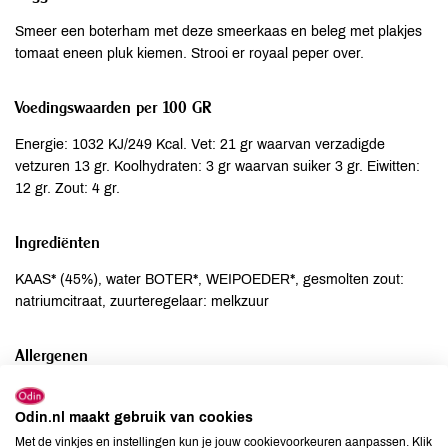
Smeer een boterham met deze smeerkaas en beleg met plakjes
tomaat eneen pluk kiemen. Strooi er royaal peper over.
Voedingswaarden per 100 GR
Energie: 1032 KJ/249 Kcal. Vet: 21 gr waarvan verzadigde
vetzuren 13 gr. Koolhydraten: 3 gr waarvan suiker 3 gr. Eiwitten:
12 gr. Zout: 4 gr.
Ingrediënten
KAAS* (45%), water BOTER*, WEIPOEDER*, gesmolten zout:
natriumcitraat, zuurteregelaar: melkzuur
Allergenen
Aardnoten
niet aanwezig
Odin.nl maakt gebruik van cookies
Ei
niet aanwezig
Met de vinkjes en instellingen kun je jouw cookievoorkeuren aanpassen. Klik
Gluten
niet aanwezig