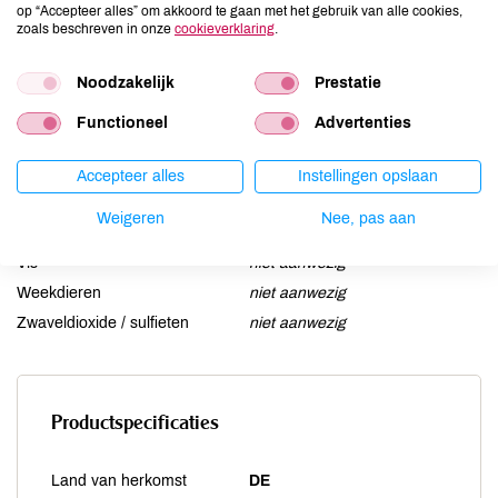
op “Accepteer alles” om akkoord te gaan met het gebruik van alle cookies,
Lactose
aanwezig
zoals beschreven in onze
cookieverklaring
.
Lupine
niet aanwezig
Noodzakelijk
Prestatie
Mosterd
niet aanwezig
Noten
niet aanwezig
Functioneel
Advertenties
Schaaldieren
niet aanwezig
Selderij
niet aanwezig
Accepteer alles
Instellingen opslaan
Sesam
niet aanwezig
Weigeren
Nee, pas aan
Soja
niet aanwezig
Vis
niet aanwezig
Weekdieren
niet aanwezig
Zwaveldioxide / sulfieten
niet aanwezig
Productspecificaties
Land van herkomst
DE