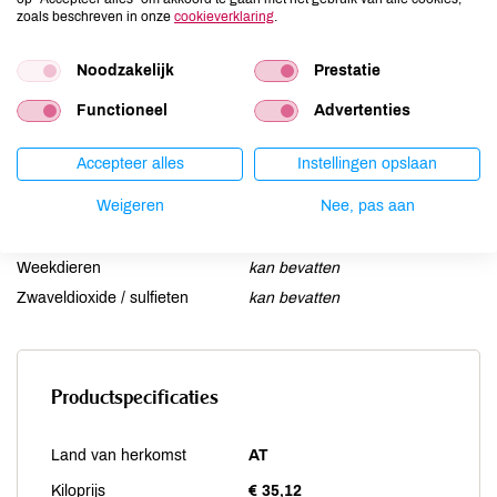
Lactose
aanwezig
zoals beschreven in onze
cookieverklaring
.
Lupine
kan bevatten
Mosterd
kan bevatten
Noodzakelijk
Prestatie
Noten
kan bevatten
Functioneel
Advertenties
Schaaldieren
kan bevatten
Selderij
kan bevatten
Accepteer alles
Instellingen opslaan
Sesam
kan bevatten
Weigeren
Nee, pas aan
Soja
kan bevatten
Vis
kan bevatten
Weekdieren
kan bevatten
Zwaveldioxide / sulfieten
kan bevatten
Productspecificaties
Land van herkomst
AT
Kiloprijs
€ 35,12