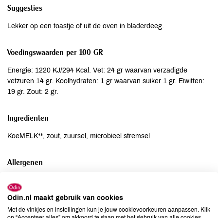
Suggesties
Lekker op een toastje of uit de oven in bladerdeeg.
Voedingswaarden per 100 GR
Energie: 1220 KJ/294 Kcal. Vet: 24 gr waarvan verzadigde
vetzuren 14 gr. Koolhydraten: 1 gr waarvan suiker 1 gr. Eiwitten:
19 gr. Zout: 2 gr.
Ingrediënten
KoeMELK**, zout, zuursel, microbieel stremsel
Allergenen
Aardnoten
kan bevatten
Ei
kan bevatten
Odin.nl maakt gebruik van cookies
Gluten
kan bevatten
Met de vinkjes en instellingen kun je jouw cookievoorkeuren aanpassen. Klik
op “Accepteer alles” om akkoord te gaan met het gebruik van alle cookies,