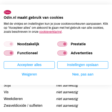
Allergenen
Odin.nl maakt gebruik van cookies
Aardnoten
niet aanwezig
Met de vinkjes en instellingen kun je jouw cookievoorkeuren aanpassen. Klik
Ei
niet aanwezig
op “Accepteer alles” om akkoord te gaan met het gebruik van alle cookies,
zoals beschreven in onze
cookieverklaring
.
Gluten
niet aanwezig
Lactose
aanwezig
Noodzakelijk
Prestatie
Lupine
niet aanwezig
Mosterd
niet aanwezig
Functioneel
Advertenties
Noten
niet aanwezig
Accepteer alles
Instellingen opslaan
Schaaldieren
niet aanwezig
Selderij
niet aanwezig
Weigeren
Nee, pas aan
Sesam
niet aanwezig
Soja
niet aanwezig
Vis
niet aanwezig
Weekdieren
niet aanwezig
Zwaveldioxide / sulfieten
niet aanwezig