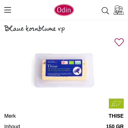
Blaue kornblume vp
Merk
THISE
Inhoud
150 GR