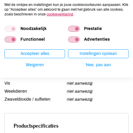
Ei
niet aanwezig
Met de vinkjes en instellingen kun je jouw cookievoorkeuren aanpassen. Klik
op “Accepteer alles” om akkoord te gaan met het gebruik van alle cookies,
Gluten
kan bevatten
zoals beschreven in onze
cookieverklaring
.
Lactose
aanwezig
Lupine
Noodzakelijk
niet aanwezig
Prestatie
Mosterd
niet aanwezig
Functioneel
Advertenties
Noten
niet aanwezig
Schaaldieren
niet aanwezig
Accepteer alles
Instellingen opslaan
Selderij
niet aanwezig
Weigeren
Nee, pas aan
Sesam
niet aanwezig
Soja
niet aanwezig
Vis
niet aanwezig
Weekdieren
niet aanwezig
Zwaveldioxide / sulfieten
niet aanwezig
Productspecificaties