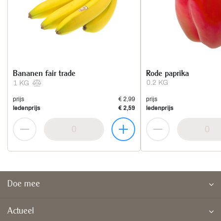
Bananen fair trade
Rode paprika
0.2 KG
1 KG
prijs
€ 2,99
prijs
ledenprijs
€ 2,59
ledenprijs
Doe mee
Actueel