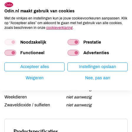
Aardnoten
niet aanwezig
Ei
Odin.nl maakt gebruik van cookies
niet aanwezig
Met de vinkjes en instellingen kun je jouw cookievoorkeuren aanpassen. Klik
Gluten
niet aanwezig
op “Accepteer alles” om akkoord te gaan met het gebruik van alle cookies,
Lactose
aanwezig
zoals beschreven in onze
cookieverklaring
.
Lupine
niet aanwezig
Noodzakelijk
Prestatie
Mosterd
niet aanwezig
Noten
niet aanwezig
Functioneel
Advertenties
Schaaldieren
niet aanwezig
Selderij
niet aanwezig
Accepteer alles
Instellingen opslaan
Sesam
niet aanwezig
Weigeren
Nee, pas aan
Soja
niet aanwezig
Vis
niet aanwezig
Weekdieren
niet aanwezig
Zwaveldioxide / sulfieten
niet aanwezig
Productspecificaties