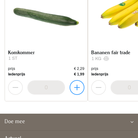
Komkommer
Bananen fair trade
1 ST
1 KG
prijs
€ 2,29
prijs
ledenprijs
€ 1,99
ledenprijs
Doe mee