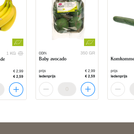
ODIN
350 GR
1 KG
Baby avocado
Komkomme
ade
prijs
€ 2,99
prijs
€ 2,99
ledenprijs
€ 2,59
ledenprijs
€ 2,59