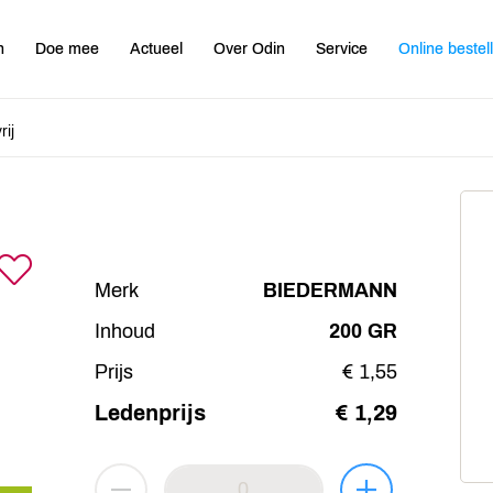
n
Doe mee
Actueel
Over Odin
Service
Online bestel
rij
Merk
BIEDERMANN
Inhoud
200 GR
Prijs
€ 1,55
Ledenprijs
€ 1,29