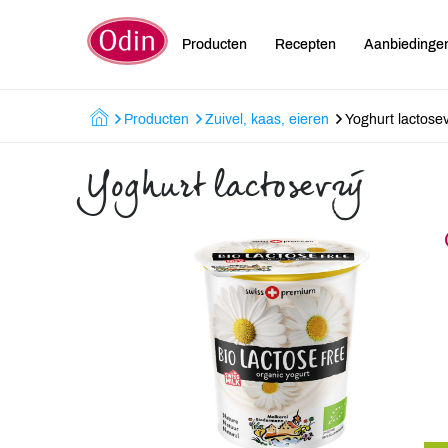
Producten
Recepten
Aanbiedinge
Producten
Zuivel, kaas, eieren
Yoghurt lactosev
Yoghurt lactosevrij