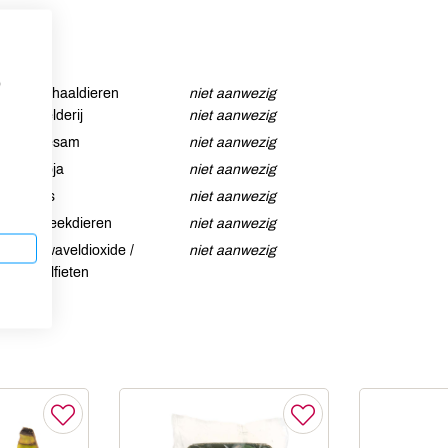
p
Schaaldieren
niet aanwezig
Selderij
niet aanwezig
Sesam
niet aanwezig
Soja
niet aanwezig
Vis
niet aanwezig
Weekdieren
niet aanwezig
Zwaveldioxide /
niet aanwezig
sulfieten