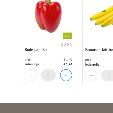
0.2 KG
Rode paprika
Bananen fair tr
prijs
€ 1,40
prijs
ledenprijs
€ 1,20
ledenprijs