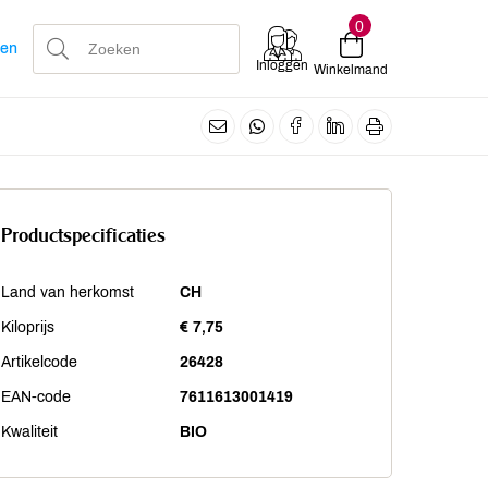
0
len
Inloggen
Winkelmand
Productspecificaties
Land van herkomst
CH
Kiloprijs
€ 7,75
Artikelcode
26428
EAN-code
7611613001419
Kwaliteit
BIO