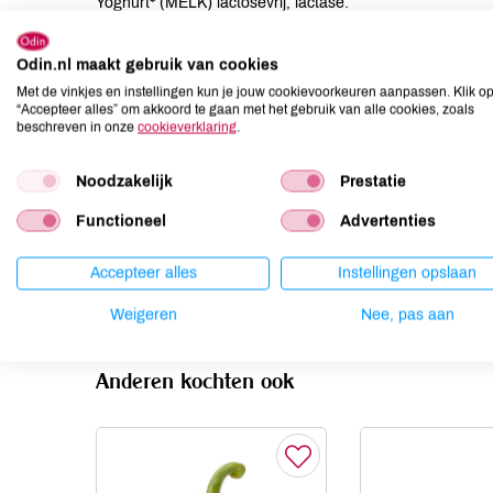
Yoghurt* (MELK) lactosevrij, lactase.
Allergenen
Odin.nl maakt gebruik van cookies
Met de vinkjes en instellingen kun je jouw cookievoorkeuren aanpassen. Klik o
Aardnoten
niet aanwezig
“Accepteer alles” om akkoord te gaan met het gebruik van alle cookies, zoals
beschreven in onze
cookieverklaring
.
Ei
niet aanwezig
Gluten
niet aanwezig
Noodzakelijk
Prestatie
Lactose
aanwezig
Functioneel
Advertenties
Lupine
niet aanwezig
Mosterd
niet aanwezig
Accepteer alles
Instellingen opslaan
Noten
niet aanwezig
Weigeren
Nee, pas aan
Anderen kochten ook