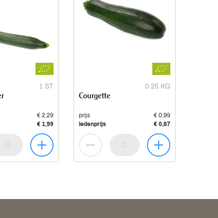
1 ST
0.25 KG
r
Courgette
€ 2,29
prijs
€ 0,99
€ 1,99
ledenprijs
€ 0,87