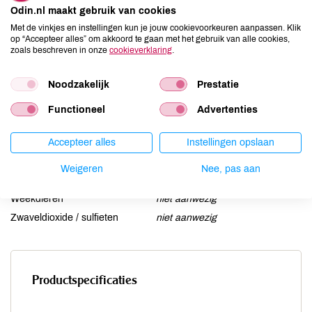
Odin.nl maakt gebruik van cookies
Gluten
niet aanwezig
Met de vinkjes en instellingen kun je jouw cookievoorkeuren aanpassen. Klik
Lactose
aanwezig
op “Accepteer alles” om akkoord te gaan met het gebruik van alle cookies,
zoals beschreven in onze
cookieverklaring
.
Lupine
niet aanwezig
Mosterd
niet aanwezig
Noodzakelijk
Prestatie
Noten
niet aanwezig
Schaaldieren
niet aanwezig
Functioneel
Advertenties
Selderij
niet aanwezig
Sesam
Accepteer alles
niet aanwezig
Instellingen opslaan
Soja
niet aanwezig
Weigeren
Nee, pas aan
Vis
niet aanwezig
Weekdieren
niet aanwezig
Zwaveldioxide / sulfieten
niet aanwezig
Productspecificaties