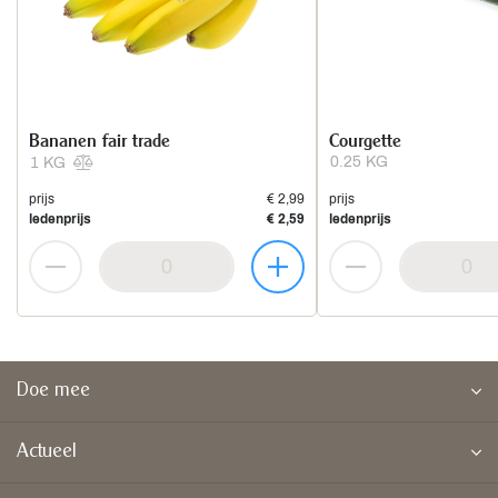
Bananen fair trade
Courgette
0.25 KG
1 KG
prijs
€ 2,99
prijs
ledenprijs
€ 2,59
ledenprijs
Doe mee
Actueel