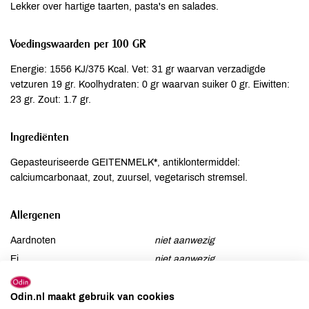
Lekker over hartige taarten, pasta's en salades.
Voedingswaarden per 100 GR
Energie: 1556 KJ/375 Kcal. Vet: 31 gr waarvan verzadigde
vetzuren 19 gr. Koolhydraten: 0 gr waarvan suiker 0 gr. Eiwitten:
23 gr. Zout: 1.7 gr.
Ingrediënten
Gepasteuriseerde GEITENMELK*, antiklontermiddel:
calciumcarbonaat, zout, zuursel, vegetarisch stremsel.
Allergenen
Aardnoten
niet aanwezig
Ei
niet aanwezig
Gluten
niet aanwezig
Lactose
aanwezig
Odin.nl maakt gebruik van cookies