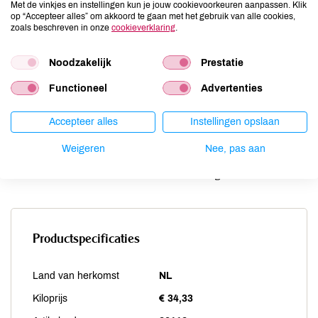
Met de vinkjes en instellingen kun je jouw cookievoorkeuren aanpassen. Klik
Lupine
niet aanwezig
op “Accepteer alles” om akkoord te gaan met het gebruik van alle cookies,
Mosterd
niet aanwezig
zoals beschreven in onze
cookieverklaring
.
Noten
niet aanwezig
Noodzakelijk
Prestatie
Schaaldieren
niet aanwezig
Selderij
niet aanwezig
Functioneel
Advertenties
Sesam
niet aanwezig
Soja
niet aanwezig
Accepteer alles
Instellingen opslaan
Vis
niet aanwezig
Weigeren
Nee, pas aan
Weekdieren
niet aanwezig
Zwaveldioxide / sulfieten
niet aanwezig
Productspecificaties
Land van herkomst
NL
Kiloprijs
€ 34,33