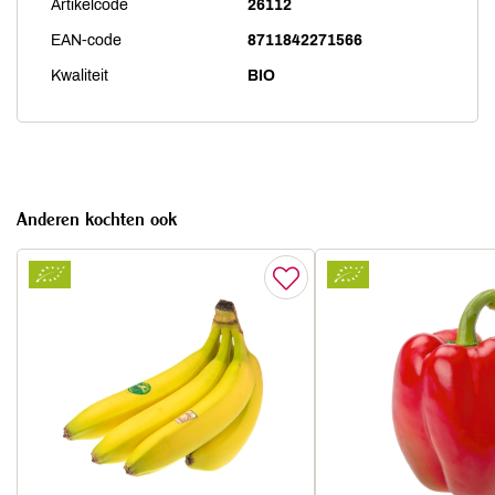
Artikelcode
26112
EAN-code
8711842271566
Kwaliteit
BIO
Anderen kochten ook