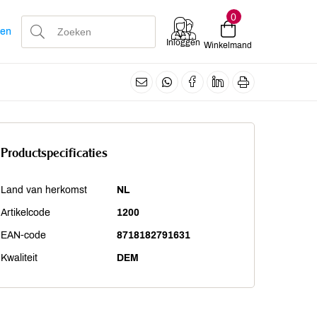
0
len
Inloggen
Winkelmand
Productspecificaties
Land van herkomst
NL
Artikelcode
1200
EAN-code
8718182791631
Kwaliteit
DEM