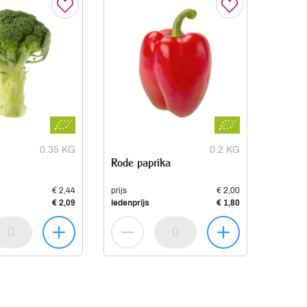
0.35 KG
0.2 KG
Rode paprika
€ 2,44
prijs
€ 2,00
€ 2,09
ledenprijs
€ 1,80