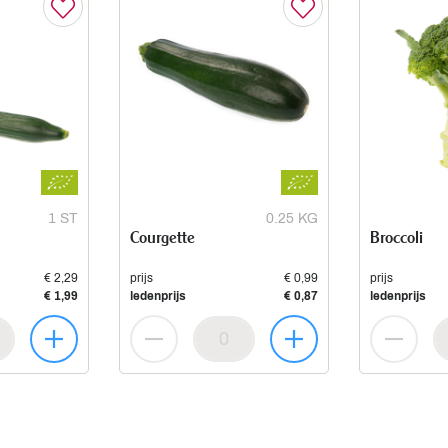
1 ST
0.25 KG
Courgette
Broccoli
€ 2,29
prijs
€ 0,99
prijs
€ 1,99
ledenprijs
€ 0,87
ledenprijs