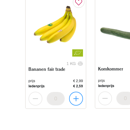
1 KG
Komkommer
Bananen fair trade
prijs
prijs
€ 2,99
ledenprijs
ledenprijs
€ 2,59