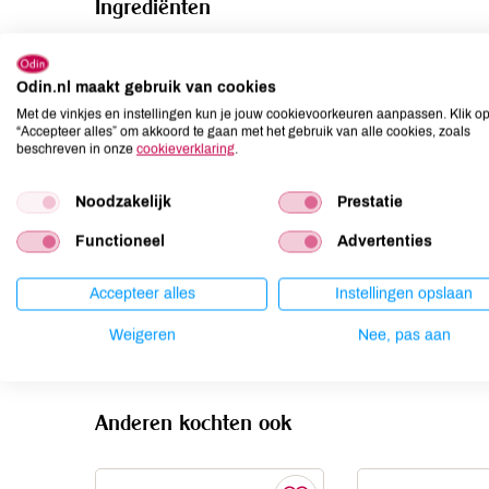
Ingrediënten
EI**
Odin.nl maakt gebruik van cookies
Allergenen
Met de vinkjes en instellingen kun je jouw cookievoorkeuren aanpassen. Klik o
“Accepteer alles” om akkoord te gaan met het gebruik van alle cookies, zoals
Aardnoten
kan bevatten
beschreven in onze
cookieverklaring
.
Ei
aanwezig
Noodzakelijk
Prestatie
Gluten
kan bevatten
Lactose
kan bevatten
Functioneel
Advertenties
Lupine
kan bevatten
Accepteer alles
Instellingen opslaan
Mosterd
kan bevatten
Noten
kan bevatten
Weigeren
Nee, pas aan
Anderen kochten ook