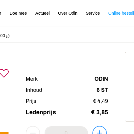
n
Doe mee
Actueel
Over Odin
Service
Online bestel
300 gr
Merk
ODIN
Inhoud
6 ST
Prijs
€ 4,49
Ledenprijs
€ 3,85