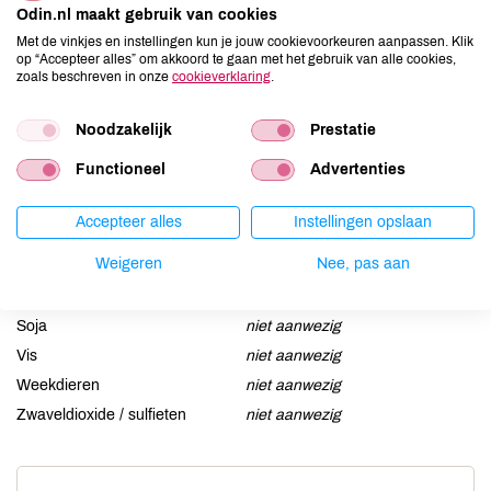
Odin.nl maakt gebruik van cookies
Aardnoten
niet aanwezig
Met de vinkjes en instellingen kun je jouw cookievoorkeuren aanpassen. Klik
op “Accepteer alles” om akkoord te gaan met het gebruik van alle cookies,
Ei
niet aanwezig
zoals beschreven in onze
cookieverklaring
.
Gluten
kan bevatten
Lactose
aanwezig
Noodzakelijk
Prestatie
Lupine
niet aanwezig
Functioneel
Advertenties
Mosterd
niet aanwezig
Noten
niet aanwezig
Accepteer alles
Instellingen opslaan
Schaaldieren
niet aanwezig
Weigeren
Nee, pas aan
Selderij
niet aanwezig
Sesam
niet aanwezig
Soja
niet aanwezig
Vis
niet aanwezig
Weekdieren
niet aanwezig
Zwaveldioxide / sulfieten
niet aanwezig