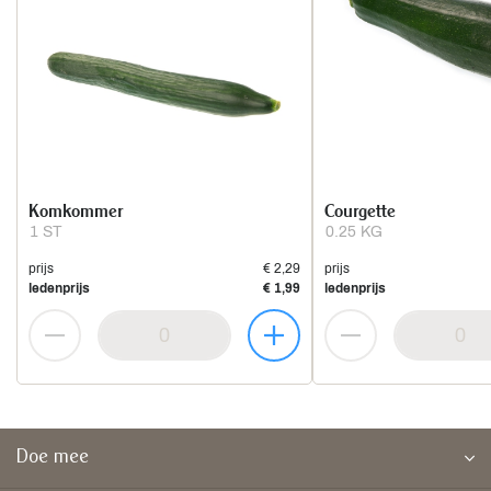
Komkommer
Courgette
1 ST
0.25 KG
prijs
€ 2,29
prijs
ledenprijs
€ 1,99
ledenprijs
Doe mee