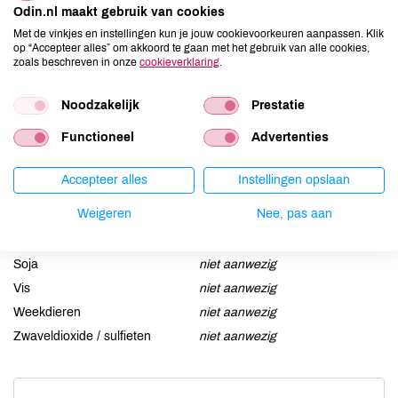
Odin.nl maakt gebruik van cookies
Aardnoten
niet aanwezig
Met de vinkjes en instellingen kun je jouw cookievoorkeuren aanpassen. Klik
op “Accepteer alles” om akkoord te gaan met het gebruik van alle cookies,
Ei
niet aanwezig
zoals beschreven in onze
cookieverklaring
.
Gluten
niet aanwezig
Lactose
aanwezig
Noodzakelijk
Prestatie
Lupine
niet aanwezig
Functioneel
Advertenties
Mosterd
niet aanwezig
Noten
niet aanwezig
Accepteer alles
Instellingen opslaan
Schaaldieren
niet aanwezig
Weigeren
Nee, pas aan
Selderij
niet aanwezig
Sesam
niet aanwezig
Soja
niet aanwezig
Vis
niet aanwezig
Weekdieren
niet aanwezig
Zwaveldioxide / sulfieten
niet aanwezig