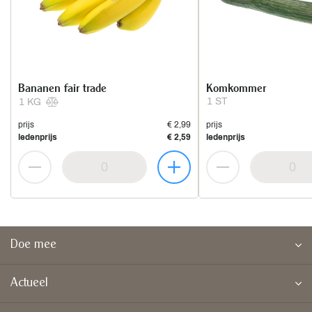
Bananen fair trade
Komkommer
1 ST
1 KG
prijs
€ 2,99
prijs
ledenprijs
€ 2,59
ledenprijs
Doe mee
Actueel