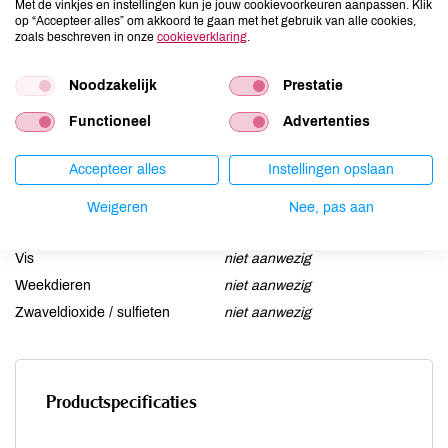
Met de vinkjes en instellingen kun je jouw cookievoorkeuren aanpassen. Klik
Gluten
niet aanwezig
op “Accepteer alles” om akkoord te gaan met het gebruik van alle cookies,
zoals beschreven in onze
cookieverklaring
.
Lactose
aanwezig
Lupine
niet aanwezig
Noodzakelijk
Prestatie
Mosterd
niet aanwezig
Functioneel
Advertenties
Noten
niet aanwezig
Schaaldieren
niet aanwezig
Accepteer alles
Instellingen opslaan
Selderij
niet aanwezig
Sesam
niet aanwezig
Weigeren
Nee, pas aan
Soja
niet aanwezig
Vis
niet aanwezig
Weekdieren
niet aanwezig
Zwaveldioxide / sulfieten
niet aanwezig
Productspecificaties