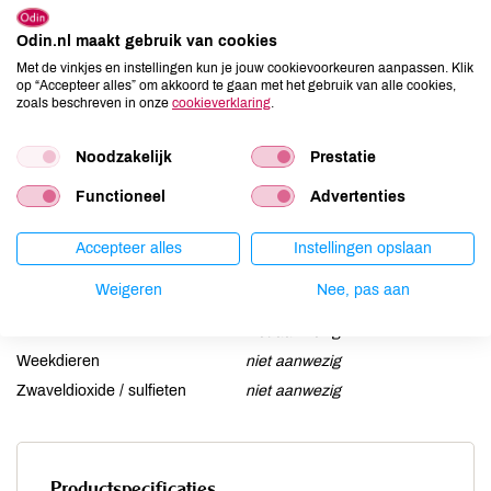
Aardnoten
niet aanwezig
Ei
Odin.nl maakt gebruik van cookies
niet aanwezig
Met de vinkjes en instellingen kun je jouw cookievoorkeuren aanpassen. Klik
Gluten
niet aanwezig
op “Accepteer alles” om akkoord te gaan met het gebruik van alle cookies,
Lactose
aanwezig
zoals beschreven in onze
cookieverklaring
.
Lupine
niet aanwezig
Noodzakelijk
Prestatie
Mosterd
niet aanwezig
Noten
niet aanwezig
Functioneel
Advertenties
Schaaldieren
niet aanwezig
Selderij
niet aanwezig
Accepteer alles
Instellingen opslaan
Sesam
aanwezig
Weigeren
Nee, pas aan
Soja
niet aanwezig
Vis
niet aanwezig
Weekdieren
niet aanwezig
Zwaveldioxide / sulfieten
niet aanwezig
Productspecificaties