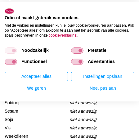
koeMELK *, steenzout, stremsel, melkzuurculturen
Odin.nl maakt gebruik van cookies
Allergenen
Met de vinkjes en instellingen kun je jouw cookievoorkeuren aanpassen. Klik
op “Accepteer alles” om akkoord te gaan met het gebruik van alle cookies,
zoals beschreven in onze
cookieverklaring
.
Aardnoten
niet aanwezig
Ei
niet aanwezig
Noodzakelijk
Prestatie
Gluten
niet aanwezig
Functioneel
Advertenties
Lactose
aanwezig
Lupine
niet aanwezig
Accepteer alles
Instellingen opslaan
Mosterd
niet aanwezig
Noten
niet aanwezig
Weigeren
Nee, pas aan
Schaaldieren
niet aanwezig
Selderij
niet aanwezig
Sesam
niet aanwezig
Soja
niet aanwezig
Vis
niet aanwezig
Weekdieren
niet aanwezig