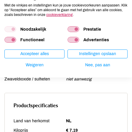
Lactose
aanwezig
Met de vinkjes en instellingen kun je jouw cookievoorkeuren aanpassen. Klik
Lupine
niet aanwezig
op “Accepteer alles” om akkoord te gaan met het gebruik van alle cookies,
zoals beschreven in onze
cookieverklaring
.
Mosterd
niet aanwezig
Noten
niet aanwezig
Noodzakelijk
Prestatie
Schaaldieren
niet aanwezig
Selderij
niet aanwezig
Functioneel
Advertenties
Sesam
niet aanwezig
Accepteer alles
Instellingen opslaan
Soja
niet aanwezig
Vis
niet aanwezig
Weigeren
Nee, pas aan
Weekdieren
niet aanwezig
Zwaveldioxide / sulfieten
niet aanwezig
Productspecificaties
Land van herkomst
NL
Kiloprijs
€ 7,19