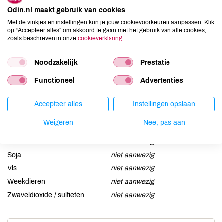
Allergenen
Odin.nl maakt gebruik van cookies
Met de vinkjes en instellingen kun je jouw cookievoorkeuren aanpassen. Klik
Aardnoten
niet aanwezig
op “Accepteer alles” om akkoord te gaan met het gebruik van alle cookies,
Ei
niet aanwezig
zoals beschreven in onze
cookieverklaring
.
Gluten
kan bevatten
Noodzakelijk
Prestatie
Lactose
aanwezig
Lupine
niet aanwezig
Functioneel
Advertenties
Mosterd
niet aanwezig
Noten
Accepteer alles
niet aanwezig
Instellingen opslaan
Schaaldieren
niet aanwezig
Weigeren
Nee, pas aan
Selderij
niet aanwezig
Sesam
niet aanwezig
Soja
niet aanwezig
Vis
niet aanwezig
Weekdieren
niet aanwezig
Zwaveldioxide / sulfieten
niet aanwezig