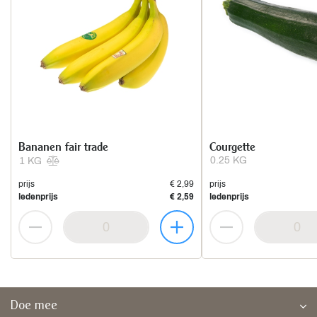
Bananen fair trade
Courgette
0.25 KG
1 KG
prijs
€ 2,99
prijs
ledenprijs
€ 2,59
ledenprijs
Doe mee