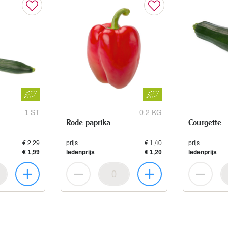
1 ST
0.2 KG
Rode paprika
Courgette
€ 2,29
prijs
€ 1,40
prijs
€ 1,99
ledenprijs
€ 1,20
ledenprijs