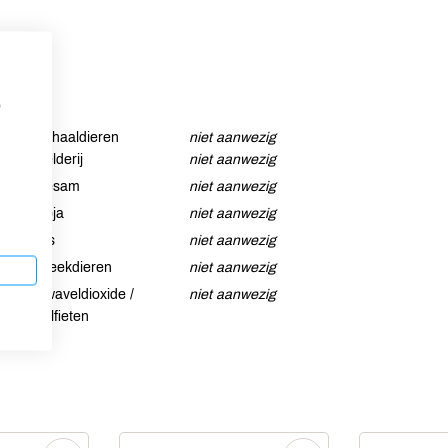
p
Schaaldieren
niet aanwezig
Selderij
niet aanwezig
Sesam
niet aanwezig
Soja
niet aanwezig
Vis
niet aanwezig
Weekdieren
niet aanwezig
Zwaveldioxide /
niet aanwezig
sulfieten