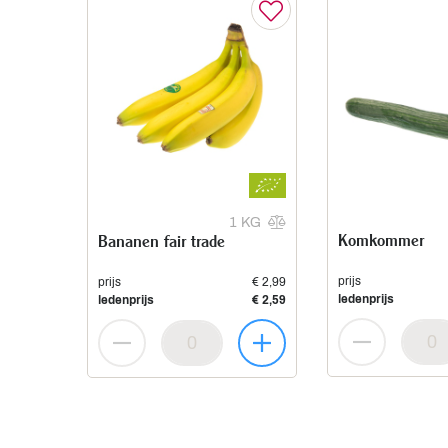
1 KG
Komkommer
Bananen fair trade
prijs
prijs
€ 2,99
ledenprijs
ledenprijs
€ 2,59