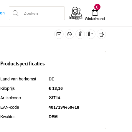
0
len
Inloggen
Winkelmand
Productspecificaties
Land van herkomst
DE
Kiloprijs
€ 13,16
Artikelcode
23714
EAN-code
4017194450418
Kwaliteit
DEM