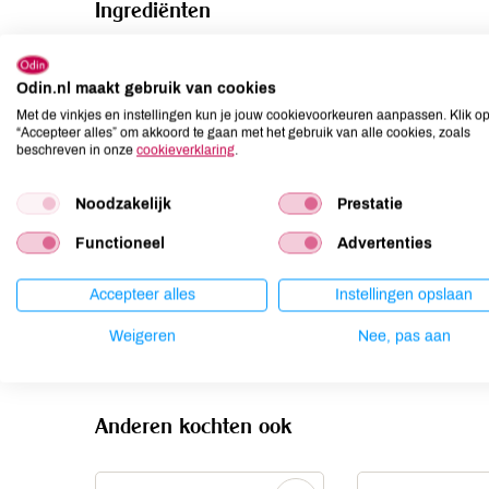
Ingrediënten
ROOM**, melkzuurbacterien*
Odin.nl maakt gebruik van cookies
Allergenen
Met de vinkjes en instellingen kun je jouw cookievoorkeuren aanpassen. Klik o
“Accepteer alles” om akkoord te gaan met het gebruik van alle cookies, zoals
Aardnoten
niet aanwezig
beschreven in onze
cookieverklaring
.
Ei
niet aanwezig
Noodzakelijk
Prestatie
Gluten
niet aanwezig
Lactose
aanwezig
Functioneel
Advertenties
Lupine
niet aanwezig
Accepteer alles
Instellingen opslaan
Mosterd
niet aanwezig
Noten
niet aanwezig
Weigeren
Nee, pas aan
Anderen kochten ook