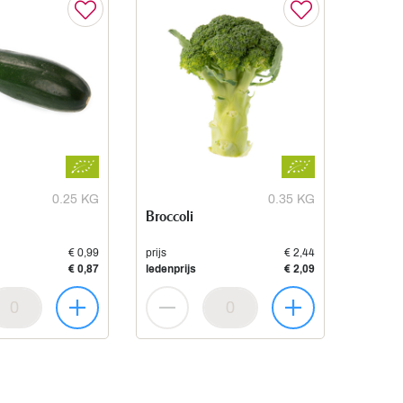
0.25 KG
0.35 KG
Broccoli
€ 0,99
prijs
€ 2,44
€ 0,87
ledenprijs
€ 2,09