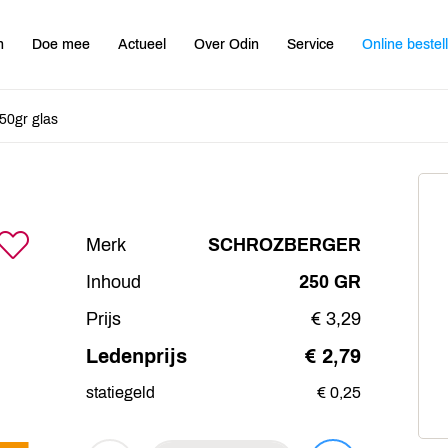
n
Doe mee
Actueel
Over Odin
Service
Online bestel
50gr glas
Merk
SCHROZBERGER
Inhoud
250 GR
Prijs
€ 3,29
Ledenprijs
€ 2,79
statiegeld
€ 0,25