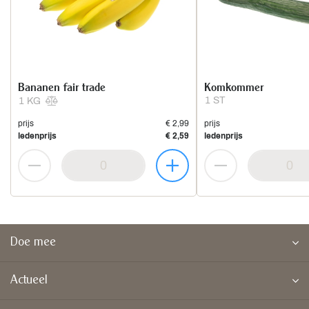
Bananen fair trade
Komkommer
1 ST
1 KG
prijs
€ 2,99
prijs
ledenprijs
€ 2,59
ledenprijs
Doe mee
Actueel