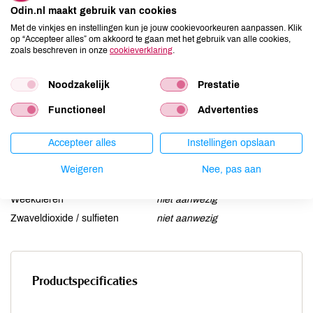
Odin.nl maakt gebruik van cookies
Gluten
niet aanwezig
Met de vinkjes en instellingen kun je jouw cookievoorkeuren aanpassen. Klik
Lactose
aanwezig
op “Accepteer alles” om akkoord te gaan met het gebruik van alle cookies,
zoals beschreven in onze
cookieverklaring
.
Lupine
niet aanwezig
Mosterd
niet aanwezig
Noodzakelijk
Prestatie
Noten
niet aanwezig
Schaaldieren
niet aanwezig
Functioneel
Advertenties
Selderij
niet aanwezig
Sesam
Accepteer alles
niet aanwezig
Instellingen opslaan
Soja
niet aanwezig
Weigeren
Nee, pas aan
Vis
niet aanwezig
Weekdieren
niet aanwezig
Zwaveldioxide / sulfieten
niet aanwezig
Productspecificaties