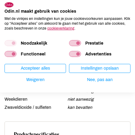
Aardnoten
niet aanwezig
Ei
Odin.nl maakt gebruik van cookies
niet aanwezig
Met de vinkjes en instellingen kun je jouw cookievoorkeuren aanpassen. Klik
Gluten
niet aanwezig
op “Accepteer alles” om akkoord te gaan met het gebruik van alle cookies,
Lactose
niet aanwezig
zoals beschreven in onze
cookieverklaring
.
Lupine
niet aanwezig
Noodzakelijk
Prestatie
Mosterd
niet aanwezig
Noten
niet aanwezig
Functioneel
Advertenties
Schaaldieren
niet aanwezig
Selderij
niet aanwezig
Accepteer alles
Instellingen opslaan
Sesam
niet aanwezig
Weigeren
Nee, pas aan
Soja
niet aanwezig
Vis
niet aanwezig
Weekdieren
niet aanwezig
Zwaveldioxide / sulfieten
kan bevatten
Productspecificaties