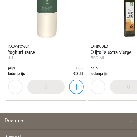
RAUWPOWER
LANDGOED
Yoghurt rauw
Olijfolie extra vierge
1 LI
500 ML
prijs
€ 3,85
prijs
ledenprijs
€ 3,25
ledenprijs
Doe mee