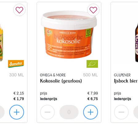
330 ML
OMEGA & MORE
500 ML
GULPENER
Kokosolie (geurloos)
Ijsbock bier
€ 2,15
prijs
€ 7,99
prijs
€ 1,79
ledenprijs
€ 6,75
ledenprijs