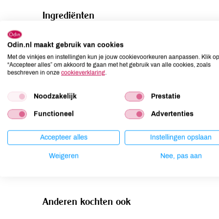
Ingrediënten
Druiven* (Garnacha).
Odin.nl maakt gebruik van cookies
Met de vinkjes en instellingen kun je jouw cookievoorkeuren aanpassen. Klik o
Allergenen
“Accepteer alles” om akkoord te gaan met het gebruik van alle cookies, zoals
beschreven in onze
cookieverklaring
.
Aardnoten
niet aanwezig
Ei
niet aanwezig
Noodzakelijk
Prestatie
Gluten
niet aanwezig
Functioneel
Advertenties
Lactose
niet aanwezig
Lupine
niet aanwezig
Accepteer alles
Instellingen opslaan
Mosterd
niet aanwezig
Weigeren
Nee, pas aan
Noten
niet aanwezig
Anderen kochten ook