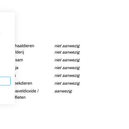
p
Schaaldieren
niet aanwezig
Selderij
niet aanwezig
Sesam
niet aanwezig
Soja
niet aanwezig
Vis
niet aanwezig
Weekdieren
niet aanwezig
Zwaveldioxide /
aanwezig
sulfieten