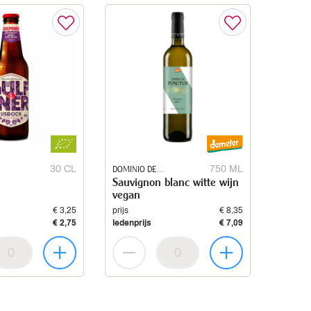
30 CL
DOMINIO DE
750 ML
Sauvignon blanc witte wijn
PUNCTUM
vegan
€ 3,25
prijs
€ 8,35
€ 2,75
ledenprijs
€ 7,09