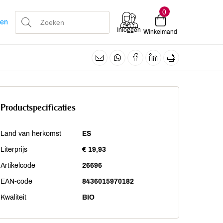
0
len
Inloggen
Winkelmand
Productspecificaties
Land van herkomst
ES
Literprijs
€ 19,93
Artikelcode
26696
EAN-code
8436015970182
Kwaliteit
BIO