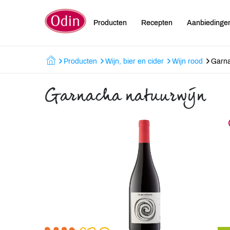
Producten
Recepten
Aanbiedinge
Producten
Wijn, bier en cider
Wijn rood
Garna
Garnacha natuurwijn