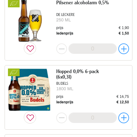
Pilsener alcoholarm 0,5%
DE LECKERE
250 ML
prijs
€ 1,90
ledenprijs
€ 1,50
Hopped 0,0% 6-pack
(6x0,3l)
BUDELS
1800 ML
prijs
€ 14,75
ledenprijs
€ 12,50