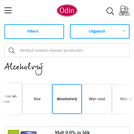
Filters
Uitgelicht
Alcoholvrij
n, bier en
Bier
Alcoholvrij
Wijn rood
Wijn wit
cider
Malt 0,0% in blik