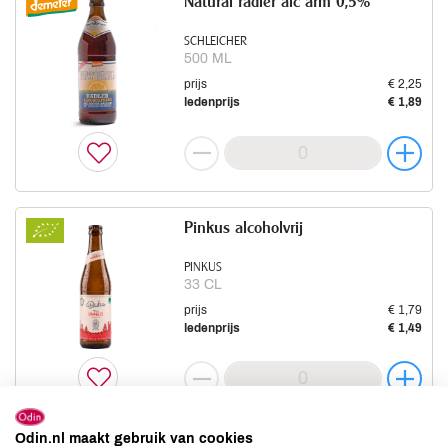
Natural radler alc arm 0,5%
SCHLEICHER
500 ML
prijs
€ 2,25
ledenprijs
€ 1,89
Pinkus alcoholvrij
PINKUS
33 CL
prijs
€ 1,79
ledenprijs
€ 1,49
Odin.nl maakt gebruik van cookies