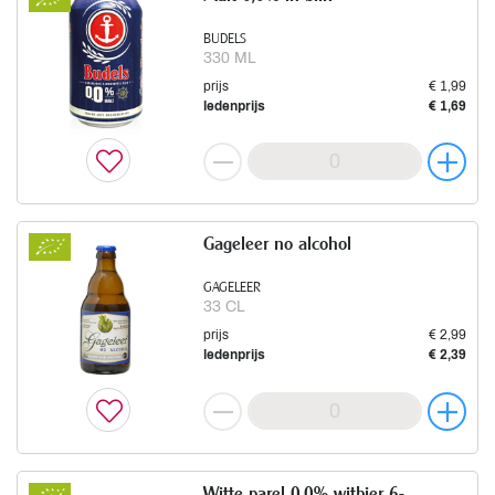
BUDELS
330 ML
prijs
€ 1,99
ledenprijs
€ 1,69
Gageleer no alcohol
GAGELEER
33 CL
prijs
€ 2,99
ledenprijs
€ 2,39
Witte parel 0,0% witbier 6-