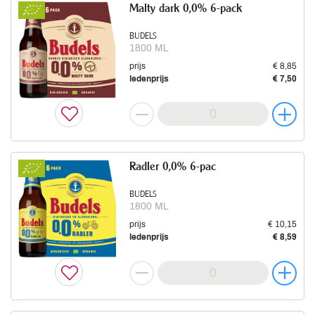
Malty dark 0,0% 6-pack
BUDELS
1800 ML
prijs
€ 8,85
ledenprijs
€ 7,50
Radler 0,0% 6-pac
BUDELS
1800 ML
prijs
€ 10,15
ledenprijs
€ 8,59