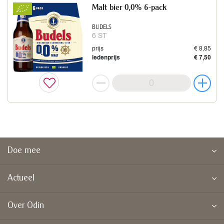
Malt bier 0,0% 6-pack
BUDELS
6 ST
prijs
€ 8,85
ledenprijs
€ 7,50
Doe mee
Actueel
Over Odin