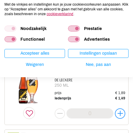
Ipa alcoholarm 0,5%
Met de vinkjes en instellingen kun je jouw cookievoorkeuren aanpassen. Klik
op “Accepteer alles” om akkoord te gaan met het gebruik van alle cookies,
DE LECKERE
zoals beschreven in onze
cookieverklaring
.
250 ML
prijs
€ 2,50
Noodzakelijk
Prestatie
ledenprijs
€ 2,10
Functioneel
Advertenties
Accepteer alles
Instellingen opslaan
Weigeren
Nee, pas aan
Weizen alcoholarm 0,5%
DE LECKERE
250 ML
prijs
€ 1,89
ledenprijs
€ 1,49