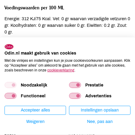
Voedingswaarden per 100 ML
Energie: 312 KJ/75 Kcal. Vet: 0 gr waarvan verzadigde vetzuren 0
gr. Koolhydraten: 0 gr waarvan suiker 0 gr. Eiwitten: 0.2 gr. Zout:
0 gr.
Ingrediënten
Odin.nl maakt gebruik van cookies
druiven**.
Met de vinkjes en instellingen kun je jouw cookievoorkeuren aanpassen. Klik
op “Accepteer alles” om akkoord te gaan met het gebruik van alle cookies,
zoals beschreven in onze
cookieverklaring
.
Allergenen
Noodzakelijk
Prestatie
Aardnoten
niet aanwezig
Ei
niet aanwezig
Functioneel
Advertenties
Gluten
niet aanwezig
Accepteer alles
Instellingen opslaan
Lactose
niet aanwezig
Lupine
niet aanwezig
Weigeren
Nee, pas aan
Mosterd
niet aanwezig