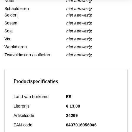
Noten
niet aanwezig
Schaaldieren
niet aanwezig
Selderij
niet aanwezig
Sesam
niet aanwezig
Soja
niet aanwezig
Vis
niet aanwezig
Weekdieren
niet aanwezig
Zwaveldioxide / sulfieten
niet aanwezig
Productspecificaties
Land van herkomst
ES
Literprijs
€ 13,00
Artikelcode
24269
EAN-code
8437016956946