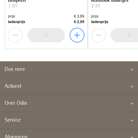
Bospeen
Knoflook bolletjes
1 ST
2 ST
prijs
€ 3,69
prijs
ledenprijs
€ 2,99
ledenprijs
Doe mee
Actueel
Over Odin
Service
Algemeen