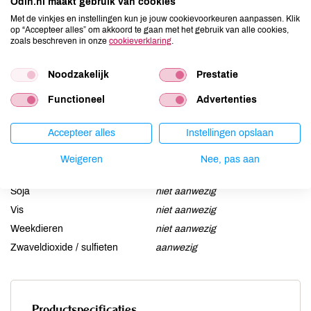
Odin.nl maakt gebruik van cookies
Aardnoten
niet aanwezig
Met de vinkjes en instellingen kun je jouw cookievoorkeuren aanpassen. Klik
Ei
niet aanwezig
op “Accepteer alles” om akkoord te gaan met het gebruik van alle cookies,
zoals beschreven in onze
cookieverklaring
.
Gluten
niet aanwezig
Lactose
niet aanwezig
Noodzakelijk
Prestatie
Lupine
niet aanwezig
Functioneel
Advertenties
Mosterd
niet aanwezig
Noten
niet aanwezig
Accepteer alles
Instellingen opslaan
Schaaldieren
niet aanwezig
Selderij
niet aanwezig
Weigeren
Nee, pas aan
Sesam
niet aanwezig
Soja
niet aanwezig
Vis
niet aanwezig
Weekdieren
niet aanwezig
Zwaveldioxide / sulfieten
aanwezig
Productspecificaties