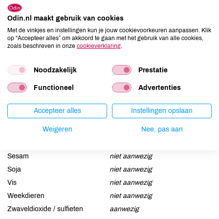
Odin.nl maakt gebruik van cookies
Allergenen
Met de vinkjes en instellingen kun je jouw cookievoorkeuren aanpassen. Klik
op “Accepteer alles” om akkoord te gaan met het gebruik van alle cookies,
Aardnoten
niet aanwezig
zoals beschreven in onze
cookieverklaring
.
Ei
niet aanwezig
Gluten
niet aanwezig
Noodzakelijk
Prestatie
Lactose
niet aanwezig
Functioneel
Advertenties
Lupine
niet aanwezig
Mosterd
niet aanwezig
Accepteer alles
Instellingen opslaan
Noten
niet aanwezig
Weigeren
Nee, pas aan
Schaaldieren
niet aanwezig
Selderij
niet aanwezig
Sesam
niet aanwezig
Soja
niet aanwezig
Vis
niet aanwezig
Weekdieren
niet aanwezig
Zwaveldioxide / sulfieten
aanwezig