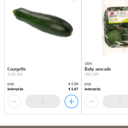
ODIN
Courgette
Baby avocado
0.25 KG
350 GR
prijs
€ 0,99
prijs
ledenprijs
€ 0,87
ledenprijs