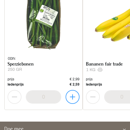
ODIN
Sperziebonen
Bananen fair trade
250 GR
1 KG
prijs
€ 2,99
prijs
ledenprijs
€ 2,59
ledenprijs
Doe mee