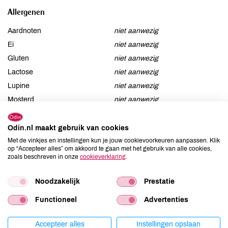
Allergenen
Aardnoten
niet aanwezig
Ei
niet aanwezig
Gluten
niet aanwezig
Lactose
niet aanwezig
Lupine
niet aanwezig
Mosterd
niet aanwezig
Noten
niet aanwezig
Schaaldieren
niet aanwezig
Odin.nl maakt gebruik van cookies
Selderij
niet aanwezig
Met de vinkjes en instellingen kun je jouw cookievoorkeuren aanpassen. Klik
op “Accepteer alles” om akkoord te gaan met het gebruik van alle cookies,
Sesam
niet aanwezig
zoals beschreven in onze
cookieverklaring
.
Soja
niet aanwezig
Vis
niet aanwezig
Noodzakelijk
Prestatie
Weekdieren
niet aanwezig
Functioneel
Advertenties
Zwaveldioxide / sulfieten
aanwezig
Accepteer alles
Instellingen opslaan