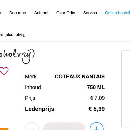
n
Doe mee
Actueel
Over Odin
Service
Online bestel
s (alcoholvrij)
oholvrij)
Merk
COTEAUX NANTAIS
Inhoud
750 ML
Prijs
€ 7,09
Ledenprijs
€ 5,99