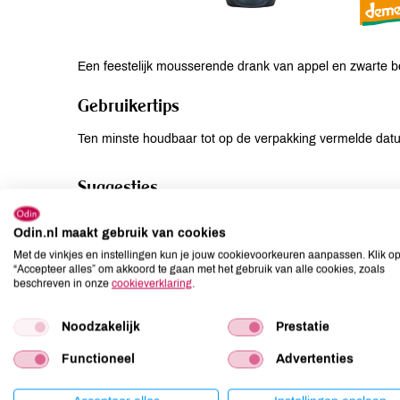
Een feestelijk mousserende drank van appel en zwarte b
Gebruikertips
Ten minste houdbaar tot op de verpakking vermelde dat
Suggesties
Voor alle feestelijke alcoholvrije momenten in het leven.
Odin.nl maakt gebruik van cookies
Met de vinkjes en instellingen kun je jouw cookievoorkeuren aanpassen. Klik o
Voedingswaarden per 100 ML
“Accepteer alles” om akkoord te gaan met het gebruik van alle cookies, zoals
beschreven in onze
cookieverklaring
.
Energie: 204 KJ/48 Kcal. Vet: 0 gr waarvan verzadigde ve
gr. Zout: 0 gr.
Noodzakelijk
Prestatie
Functioneel
Advertenties
Ingrediënten