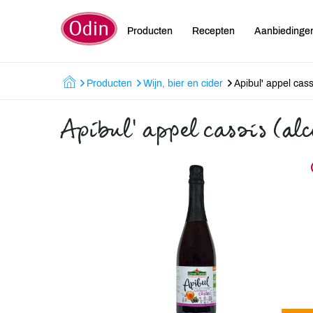
Producten
Recepten
Aanbiedinge
Producten
Wijn, bier en cider
Apibul' appel cassi
Apibul' appel cassis (alc