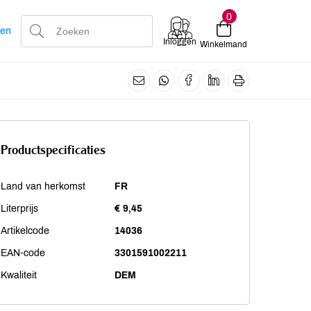
0
len
Inloggen
Winkelmand
Productspecificaties
Land van herkomst
FR
Literprijs
€ 9,45
Artikelcode
14036
EAN-code
3301591002211
Kwaliteit
DEM