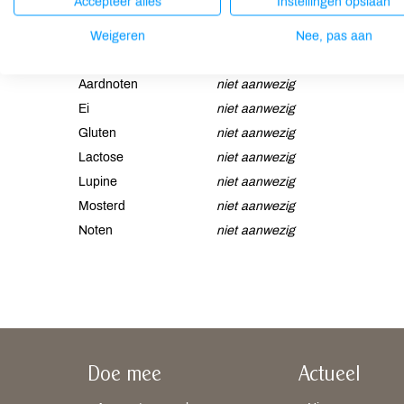
Accepteer alles
Instellingen opslaan
Appelsap** (94.6%), zwarte bessap** (5%) en koolzuur.
Weigeren
Nee, pas aan
Allergenen
Aardnoten
niet aanwezig
Ei
niet aanwezig
Gluten
niet aanwezig
Lactose
niet aanwezig
Lupine
niet aanwezig
Mosterd
niet aanwezig
Noten
niet aanwezig
Doe mee
Actueel