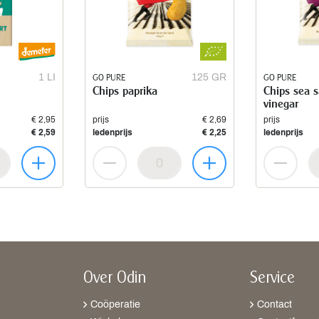
1 LI
GO PURE
125 GR
GO PURE
Chips paprika
Chips sea s
vinegar
€ 2,95
prijs
€ 2,69
prijs
€ 2,59
ledenprijs
€ 2,25
ledenprijs
Over Odin
Service
Coöperatie
Contact