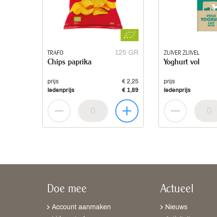
TRAFO
125 GR
ZUIVER ZUIVEL
Chips paprika
Yoghurt vol
prijs
€ 2,25
prijs
ledenprijs
€ 1,89
ledenprijs
Doe mee
Actueel
Account aanmaken
Nieuws