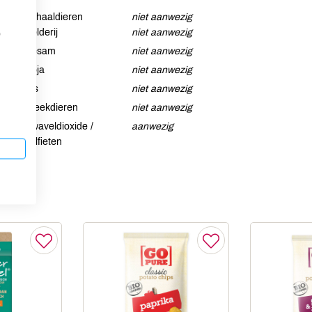
Schaaldieren
niet aanwezig
Selderij
niet aanwezig
p
Sesam
niet aanwezig
Soja
niet aanwezig
Vis
niet aanwezig
Weekdieren
niet aanwezig
Zwaveldioxide /
aanwezig
sulfieten