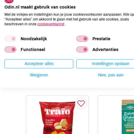
Odin.nl maakt gebruik van cookies
Aardnoten
niet aanwezig
Met de vinkjes en instellingen kun je jouw cookievoorkeuren aanpassen. Klik o
Ei
niet aanwezig
“Accepteer alles” om akkoord te gaan met het gebruik van alle cookies, zoals
Gluten
niet aanwezig
beschreven in onze
cookieverklaring
.
Lactose
niet aanwezig
Noodzakelijk
Prestatie
Lupine
niet aanwezig
Mosterd
niet aanwezig
Functioneel
Advertenties
Noten
niet aanwezig
Accepteer alles
Instellingen opslaan
Weigeren
Nee, pas aan
Anderen kochten ook