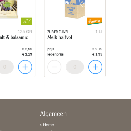
125 GR
ZUIVER ZUIVEL
1 LI
alt & balsamic
Melk halfvol
€ 2,59
prijs
€ 2,19
€ 2,19
ledenprijs
€ 1,95
Algemeen
Home