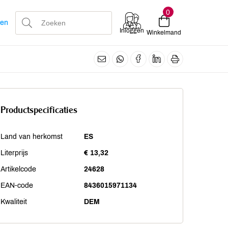
0
len
Inloggen
Winkelmand
Productspecificaties
Land van herkomst
ES
Literprijs
€ 13,32
Artikelcode
24628
EAN-code
8436015971134
Kwaliteit
DEM