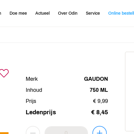
n
Doe mee
Actueel
Over Odin
Service
Online bestel
Merk
GAUDON
Inhoud
750 ML
Prijs
€ 9,99
Ledenprijs
€ 8,45