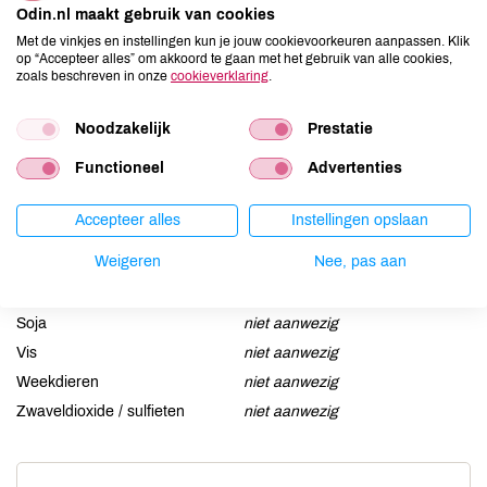
Odin.nl maakt gebruik van cookies
Aardnoten
niet aanwezig
Met de vinkjes en instellingen kun je jouw cookievoorkeuren aanpassen. Klik
op “Accepteer alles” om akkoord te gaan met het gebruik van alle cookies,
Ei
niet aanwezig
zoals beschreven in onze
cookieverklaring
.
Gluten
niet aanwezig
Lactose
niet aanwezig
Noodzakelijk
Prestatie
Lupine
niet aanwezig
Functioneel
Advertenties
Mosterd
niet aanwezig
Noten
niet aanwezig
Accepteer alles
Instellingen opslaan
Schaaldieren
niet aanwezig
Weigeren
Nee, pas aan
Selderij
niet aanwezig
Sesam
niet aanwezig
Soja
niet aanwezig
Vis
niet aanwezig
Weekdieren
niet aanwezig
Zwaveldioxide / sulfieten
niet aanwezig