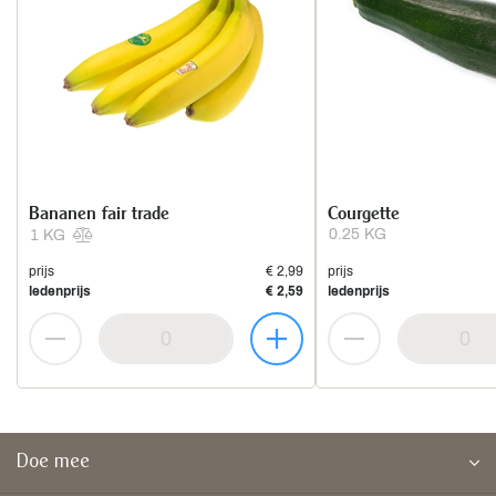
Bananen fair trade
Courgette
0.25 KG
1 KG
prijs
€ 2,99
prijs
ledenprijs
€ 2,59
ledenprijs
Doe mee