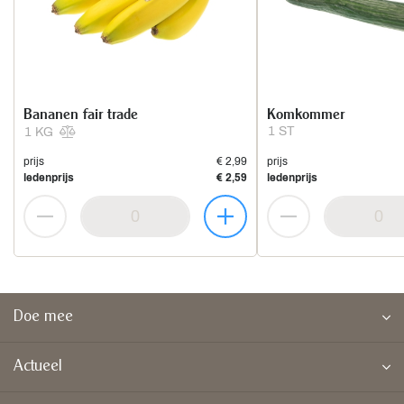
Bananen fair trade
Komkommer
1 ST
1 KG
prijs
€ 2,99
prijs
ledenprijs
€ 2,59
ledenprijs
Doe mee
Actueel