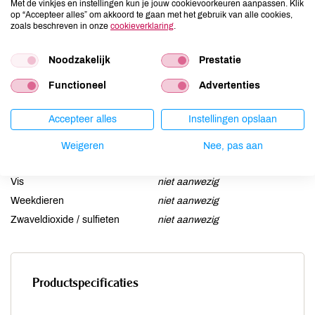
Met de vinkjes en instellingen kun je jouw cookievoorkeuren aanpassen. Klik
Gluten
niet aanwezig
op “Accepteer alles” om akkoord te gaan met het gebruik van alle cookies,
zoals beschreven in onze
cookieverklaring
.
Lactose
niet aanwezig
Lupine
niet aanwezig
Noodzakelijk
Prestatie
Mosterd
niet aanwezig
Functioneel
Advertenties
Noten
niet aanwezig
Schaaldieren
niet aanwezig
Accepteer alles
Instellingen opslaan
Selderij
kan bevatten
Sesam
niet aanwezig
Weigeren
Nee, pas aan
Soja
niet aanwezig
Vis
niet aanwezig
Weekdieren
niet aanwezig
Zwaveldioxide / sulfieten
niet aanwezig
Productspecificaties