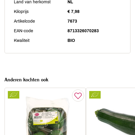
Land van herkomst
NL
Kiloprijs
€ 7,98
Artikelcode
7673
EAN-code
8713326070283
Kwaliteit
BIO
Anderen kochten ook