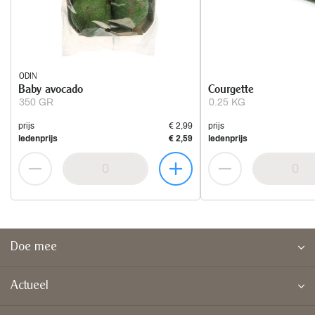
ODIN
Baby avocado
Courgette
350 GR
0.25 KG
prijs
€ 2,99
prijs
ledenprijs
€ 2,59
ledenprijs
Doe mee
Actueel