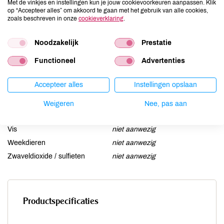
Met de vinkjes en instellingen kun je jouw cookievoorkeuren aanpassen. Klik
Gluten
kan bevatten
op “Accepteer alles” om akkoord te gaan met het gebruik van alle cookies,
zoals beschreven in onze
cookieverklaring
.
Lactose
niet aanwezig
Lupine
niet aanwezig
Noodzakelijk
Prestatie
Mosterd
niet aanwezig
Functioneel
Advertenties
Noten
kan bevatten
Schaaldieren
niet aanwezig
Accepteer alles
Instellingen opslaan
Selderij
niet aanwezig
Sesam
kan bevatten
Weigeren
Nee, pas aan
Soja
kan bevatten
Vis
niet aanwezig
Weekdieren
niet aanwezig
Zwaveldioxide / sulfieten
niet aanwezig
Productspecificaties