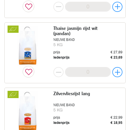
Thaise jasmijn rijst wit
(pandan)
NIEUWE BAND
5 KG
prijs
€ 27,89
ledenprijs
€ 23,69
Zilvervliesrijst lang
NIEUWE BAND
5 KG
prijs
€ 22,99
ledenprijs
€ 18,95