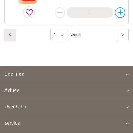
1
van 2
Doe mee
Actueel
Over Odin
Service