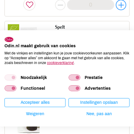
Spelt
NIEUWE BAND
500 GR
Odin.nl maakt gebruik van cookies
prijs
€ 2,79
Met de vinkjes en instellingen kun je jouw cookievoorkeuren aanpassen. Klik
ledenprijs
€ 2,39
op “Accepteer alles” om akkoord te gaan met het gebruik van alle cookies,
zoals beschreven in onze
cookieverklaring
.
Noodzakelijk
Prestatie
Functioneel
Advertenties
Sushi rijst wit
Accepteer alles
Instellingen opslaan
CLEARSPRING
500 GR
Weigeren
Nee, pas aan
prijs
€ 4,15
ledenprijs
€ 3,49