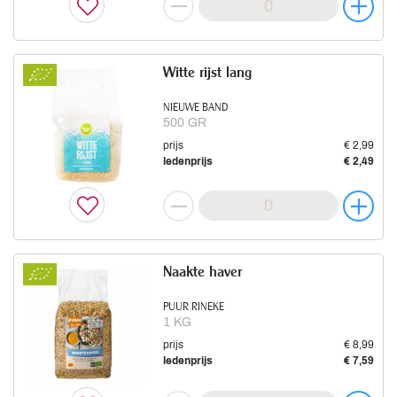
Witte rijst lang
NIEUWE BAND
500 GR
prijs
€ 2,99
ledenprijs
€ 2,49
Naakte haver
PUUR RINEKE
1 KG
prijs
€ 8,99
ledenprijs
€ 7,59