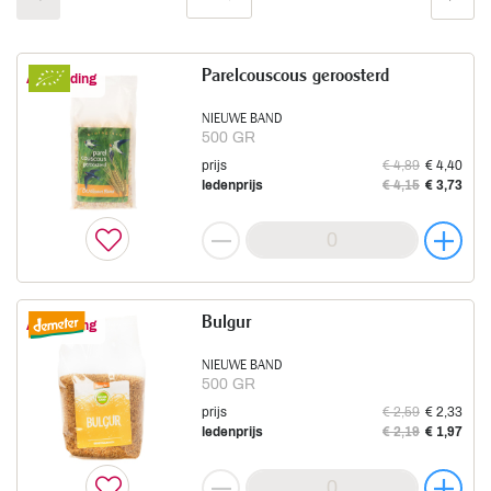
Parelcouscous geroosterd
Aanbieding
NIEUWE BAND
500 GR
prijs
€ 4,89
€ 4,40
ledenprijs
€ 4,15
€ 3,73
Bulgur
Aanbieding
NIEUWE BAND
500 GR
prijs
€ 2,59
€ 2,33
ledenprijs
€ 2,19
€ 1,97