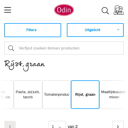
Filters
Uitgelicht
Rijst, graan
ven,
Pasta, pizza's,
Maaltijdsauzen,
Tomatenproducten
Rijst, graan
ti, vis
taco's
mixen
1
van 2