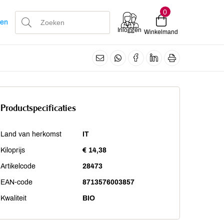
0
len
Inloggen
Winkelmand
Productspecificaties
Land van herkomst
IT
Kiloprijs
€ 14,38
Artikelcode
28473
EAN-code
8713576003857
Kwaliteit
BIO