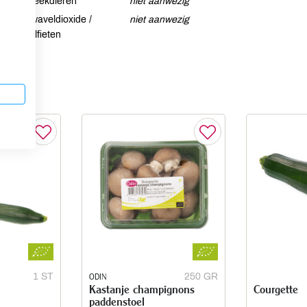
Weekdieren
niet aanwezig
Zwaveldioxide /
niet aanwezig
sulfieten
1 ST
ODIN
250 GR
Kastanje champignons
Courgette
paddenstoel