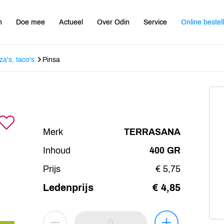
n
Doe mee
Actueel
Over Odin
Service
Online bestel
za's, taco's
Pinsa
Merk
TERRASANA
Inhoud
400 GR
Prijs
€ 5,75
Ledenprijs
€ 4,85