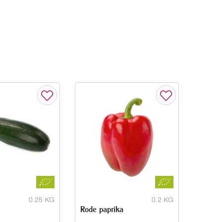
0.25 KG
0.2 KG
Rode paprika