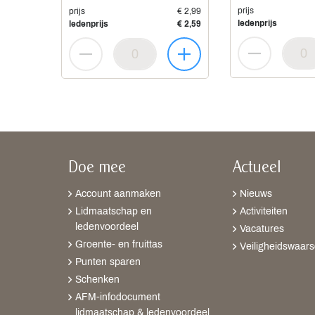
prijs
prijs
€ 2,99
ledenprijs
ledenprijs
€ 2,59
Doe mee
Actueel
Account aanmaken
Nieuws
Lidmaatschap en
Activiteiten
ledenvoordeel
Vacatures
Groente- en fruittas
Veiligheidswaar
Punten sparen
Schenken
AFM-infodocument
lidmaatschap & ledenvoordeel