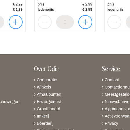
€ 2,29
prijs
€ 2,99
prijs
€ 1,99
ledenprijs
€ 2,59
ledenprijs
Over Odin
Service
Coöperatie
Contact
Winkels
Contactformul
Afhaalpunten
Meestgesteld
schuwingen
Bezorgdienst
Nieuwsbrieve
Groothandel
Algemene vo
Imkerij
Actievoorwaa
Boerderij
Privacy