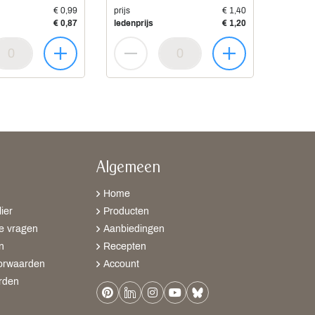
€ 0,99
prijs
€ 1,40
€ 0,87
ledenprijs
€ 1,20
Algemeen
Home
ier
Producten
e vragen
Aanbiedingen
n
Recepten
orwaarden
Account
rden