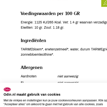
Voedingswaarden per 100 GR
Energie: 1125 KJ/265 Kcal. Vet: 1.4 gr waarvan verzadigd
Eiwitten: 10 gr. Zout: 1.18 gr.
Ingrediënten
TARWEbloem*, erwtenzetmeel*, water, durum TARWEgriesmee
zonnebloemlecithine*.
Allergenen
Aardnoten
niet aanwezig
Ei
niet aanwezig
Gluten
aanwezig
Odin.nl maakt gebruik van cookies
Lactose
kan bevatten
Met de vinkjes en instellingen kun je jouw cookievoorkeuren aanpassen. Klik o
Lupine
kan bevatten
“Accepteer alles” om akkoord te gaan met het gebruik van alle cookies, zoals