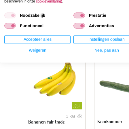
beschreven in onze
cookieverklaring
.
Mosterd
kan bevatten
Noten
kan bevatten
Noodzakelijk
Prestatie
Functioneel
Advertenties
Anderen kochten ook
Accepteer alles
Instellingen opslaan
Weigeren
Nee, pas aan
1 KG
Komkommer
Bananen fair trade