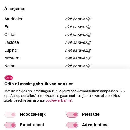
Allergenen
Aardnoten
niet aanwezig
Ei
niet aanwezig
Gluten
niet aanwezig
Lactose
niet aanwezig
Lupine
niet aanwezig
Mosterd
niet aanwezig
Noten
niet aanwezig
Schaaldieren
niet aanwezig
Selderij
niet aanwezig
Odin.nl maakt gebruik van cookies
Sesam
niet aanwezig
Met de vinkjes en instellingen kun je jouw cookievoorkeuren aanpassen. Klik
op “Accepteer alles” om akkoord te gaan met het gebruik van alle cookies,
Soja
niet aanwezig
zoals beschreven in onze
cookieverklaring
.
Vis
niet aanwezig
Weekdieren
niet aanwezig
Noodzakelijk
Prestatie
Zwaveldioxide / sulfieten
niet aanwezig
Functioneel
Advertenties