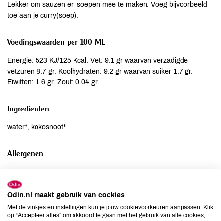
Lekker om sauzen en soepen mee te maken. Voeg bijvoorbeeld
toe aan je curry(soep).
Voedingswaarden per 100 ML
Energie: 523 KJ/125 Kcal. Vet: 9.1 gr waarvan verzadigde
vetzuren 8.7 gr. Koolhydraten: 9.2 gr waarvan suiker 1.7 gr.
Eiwitten: 1.6 gr. Zout: 0.04 gr.
Ingrediënten
water*, kokosnoot*
Allergenen
Aardnoten
niet aanwezig
Ei
niet aanwezig
Odin.nl maakt gebruik van cookies
Gluten
niet aanwezig
Met de vinkjes en instellingen kun je jouw cookievoorkeuren aanpassen. Klik
Lactose
niet aanwezig
op “Accepteer alles” om akkoord te gaan met het gebruik van alle cookies,