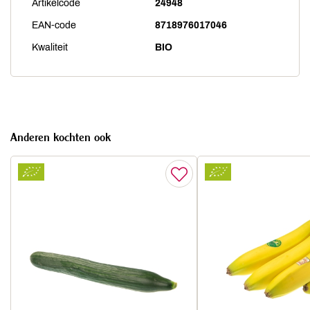
Artikelcode
24948
EAN-code
8718976017046
Kwaliteit
BIO
Anderen kochten ook