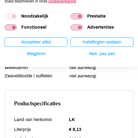
zoals beschreven in onze
cookieverklaring
.
Lupine
niet aanwezig
Mosterd
niet aanwezig
Noodzakelijk
Prestatie
Noten
niet aanwezig
Functioneel
Advertenties
Schaaldieren
niet aanwezig
Selderij
niet aanwezig
Accepteer alles
Instellingen opslaan
Sesam
niet aanwezig
Soja
niet aanwezig
Weigeren
Nee, pas aan
Vis
niet aanwezig
Weekdieren
niet aanwezig
Zwaveldioxide / sulfieten
niet aanwezig
Productspecificaties
Land van herkomst
LK
Literprijs
€ 8,13