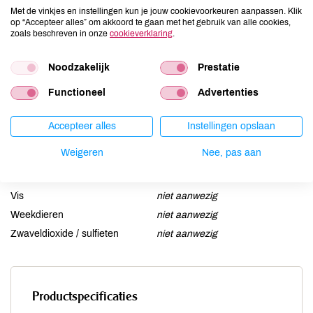
Ei
niet aanwezig
Met de vinkjes en instellingen kun je jouw cookievoorkeuren aanpassen. Klik
op “Accepteer alles” om akkoord te gaan met het gebruik van alle cookies,
Gluten
niet aanwezig
zoals beschreven in onze
cookieverklaring
.
Lactose
niet aanwezig
Lupine
Noodzakelijk
niet aanwezig
Prestatie
Mosterd
niet aanwezig
Functioneel
Advertenties
Noten
niet aanwezig
Schaaldieren
niet aanwezig
Accepteer alles
Instellingen opslaan
Selderij
niet aanwezig
Weigeren
Nee, pas aan
Sesam
niet aanwezig
Soja
aanwezig
Vis
niet aanwezig
Weekdieren
niet aanwezig
Zwaveldioxide / sulfieten
niet aanwezig
Productspecificaties