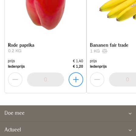
Rode paprika
Bananen fair trade
0.2 KG
1 KG
prijs
€ 1,40
prijs
ledenprijs
€ 1,20
ledenprijs
Doe mee
Actueel