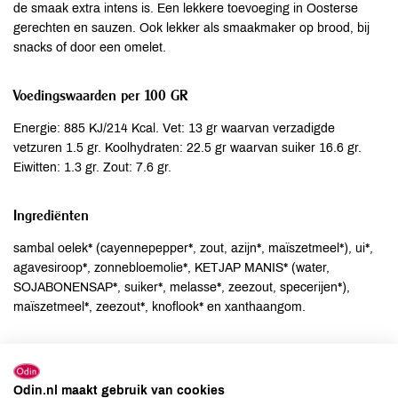
de smaak extra intens is. Een lekkere toevoeging in Oosterse
gerechten en sauzen. Ook lekker als smaakmaker op brood, bij
snacks of door een omelet.
Voedingswaarden per 100 GR
Energie: 885 KJ/214 Kcal. Vet: 13 gr waarvan verzadigde
vetzuren 1.5 gr. Koolhydraten: 22.5 gr waarvan suiker 16.6 gr.
Eiwitten: 1.3 gr. Zout: 7.6 gr.
Ingrediënten
sambal oelek* (cayennepepper*, zout, azijn*, maïszetmeel*), ui*,
agavesiroop*, zonnebloemolie*, KETJAP MANIS* (water,
SOJABONENSAP*, suiker*, melasse*, zeezout, specerijen*),
maïszetmeel*, zeezout*, knoflook* en xanthaangom.
Allergenen
Aardnoten
niet aanwezig
Odin.nl maakt gebruik van cookies