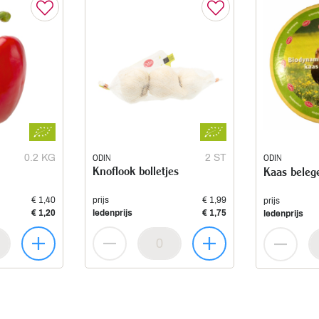
0.2 KG
ODIN
2 ST
ODIN
Knoflook bolletjes
Kaas beleg
€ 1,40
prijs
€ 1,99
prijs
€ 1,20
ledenprijs
€ 1,75
ledenprijs