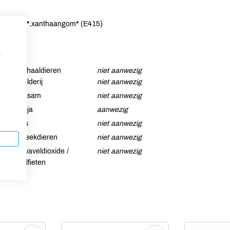
SOJAbonen*,xanthaangom* (E415)
p
Schaaldieren
niet aanwezig
Selderij
niet aanwezig
Sesam
niet aanwezig
Soja
aanwezig
Vis
niet aanwezig
Weekdieren
niet aanwezig
Zwaveldioxide /
niet aanwezig
sulfieten