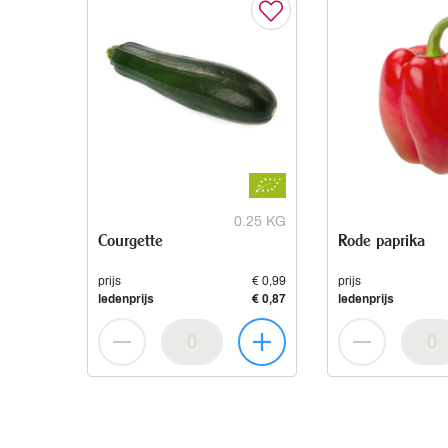
0.25 KG
Courgette
Rode paprika
prijs
€ 0,99
prijs
ledenprijs
€ 0,87
ledenprijs