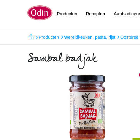
Producten
Recepten
Aanbiedinge
Producten
Wereldkeuken, pasta, rijst
Oosterse
Sambal badjak