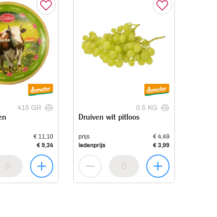
415 GR
0.5 KG
en
Druiven wit pitloos
€ 11,10
prijs
€ 4,49
€ 9,34
ledenprijs
€ 3,99