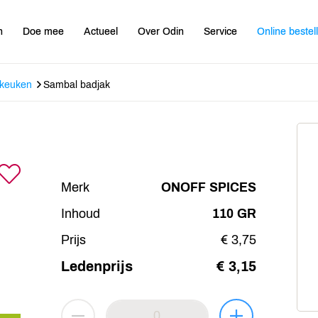
n
Doe mee
Actueel
Over Odin
Service
Online bestel
 keuken
Sambal badjak
Merk
ONOFF SPICES
Inhoud
110 GR
Prijs
€ 3,75
Ledenprijs
€ 3,15