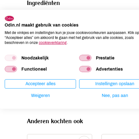
Ingrediënten
rode peper*, water, rietsuiker*, zout, gefermenteerde 
Odin.nl maakt gebruik van cookies
Allergenen
Met de vinkjes en instellingen kun je jouw cookievoorkeuren aanpassen. Klik o
“Accepteer alles” om akkoord te gaan met het gebruik van alle cookies, zoals
Aardnoten
niet aanwezig
beschreven in onze
cookieverklaring
.
Ei
niet aanwezig
Noodzakelijk
Prestatie
Gluten
niet aanwezig
Lactose
niet aanwezig
Functioneel
Advertenties
Lupine
niet aanwezig
Accepteer alles
Instellingen opslaan
Mosterd
niet aanwezig
Noten
niet aanwezig
Weigeren
Nee, pas aan
Anderen kochten ook