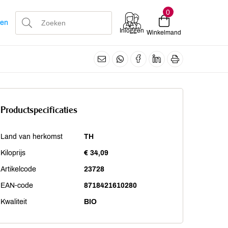
0
len
Inloggen
Winkelmand
Productspecificaties
Land van herkomst
TH
Kiloprijs
€ 34,09
Artikelcode
23728
EAN-code
8718421610280
Kwaliteit
BIO