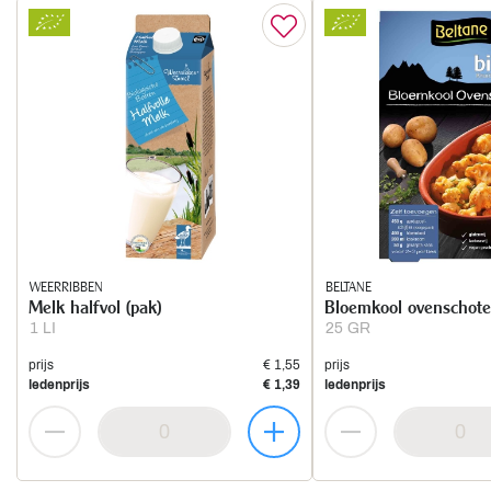
WEERRIBBEN
BELTANE
Melk halfvol (pak)
Bloemkool ovenschote
1 LI
25 GR
prijs
€ 1,55
prijs
ledenprijs
€ 1,39
ledenprijs