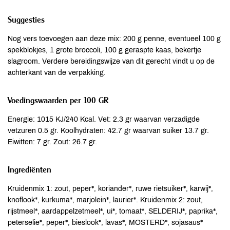
Suggesties
Nog vers toevoegen aan deze mix: 200 g penne, eventueel 100 g
spekblokjes, 1 grote broccoli, 100 g geraspte kaas, bekertje
slagroom. Verdere bereidingswijze van dit gerecht vindt u op de
achterkant van de verpakking.
Voedingswaarden per 100 GR
Energie: 1015 KJ/240 Kcal. Vet: 2.3 gr waarvan verzadigde
vetzuren 0.5 gr. Koolhydraten: 42.7 gr waarvan suiker 13.7 gr.
Eiwitten: 7 gr. Zout: 26.7 gr.
Ingrediënten
Kruidenmix 1: zout, peper*, koriander*, ruwe rietsuiker*, karwij*,
knoflook*, kurkuma*, marjolein*, laurier*. Kruidenmix 2: zout,
rijstmeel*, aardappelzetmeel*, ui*, tomaat*, SELDERIJ*, paprika*,
peterselie*, peper*, bieslook*, lavas*, MOSTERD*, sojasaus*