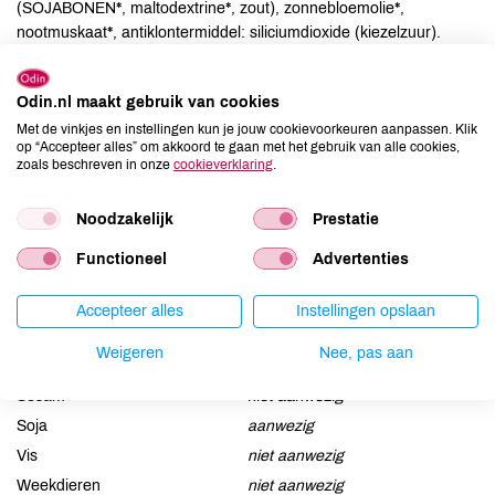
(SOJABONEN*, maltodextrine*, zout), zonnebloemolie*,
nootmuskaat*, antiklontermiddel: siliciumdioxide (kiezelzuur).
Allergenen
Odin.nl maakt gebruik van cookies
Met de vinkjes en instellingen kun je jouw cookievoorkeuren aanpassen. Klik
Aardnoten
niet aanwezig
op “Accepteer alles” om akkoord te gaan met het gebruik van alle cookies,
Ei
niet aanwezig
zoals beschreven in onze
cookieverklaring
.
Gluten
niet aanwezig
Noodzakelijk
Prestatie
Lactose
niet aanwezig
Lupine
niet aanwezig
Functioneel
Advertenties
Mosterd
aanwezig
Accepteer alles
Instellingen opslaan
Noten
niet aanwezig
Schaaldieren
niet aanwezig
Weigeren
Nee, pas aan
Selderij
aanwezig
Sesam
niet aanwezig
Soja
aanwezig
Vis
niet aanwezig
Weekdieren
niet aanwezig