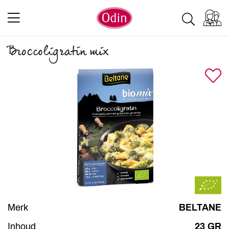
Broccoligratin mix
Merk
BELTANE
Inhoud
23 GR