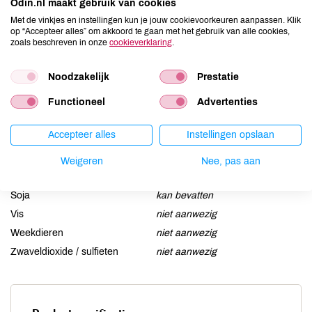
Odin.nl maakt gebruik van cookies
Aardnoten
kan bevatten
Met de vinkjes en instellingen kun je jouw cookievoorkeuren aanpassen. Klik
Ei
niet aanwezig
op “Accepteer alles” om akkoord te gaan met het gebruik van alle cookies,
zoals beschreven in onze
cookieverklaring
.
Gluten
kan bevatten
Lactose
kan bevatten
Noodzakelijk
Prestatie
Lupine
niet aanwezig
Functioneel
Advertenties
Mosterd
kan bevatten
Noten
kan bevatten
Accepteer alles
Instellingen opslaan
Schaaldieren
niet aanwezig
Selderij
kan bevatten
Weigeren
Nee, pas aan
Sesam
kan bevatten
Soja
kan bevatten
Vis
niet aanwezig
Weekdieren
niet aanwezig
Zwaveldioxide / sulfieten
niet aanwezig