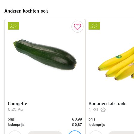
Anderen kochten ook
Courgette
Bananen fair trade
0.25 KG
1 KG
prijs
€ 0,99
prijs
ledenprijs
€ 0,87
ledenprijs