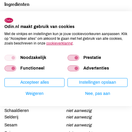
Ingrediënten
sjalot*, citroengras*, zout, knoflook*, rode peper*, korianderzaad*,
laos*, gember*, komijnzaad*, kurkumapoeder*, zuurteregelaar:
Odin.nl maakt gebruik van cookies
citroenzuur.
Met de vinkjes en instellingen kun je jouw cookievoorkeuren aanpassen. Klik
op “Accepteer alles” om akkoord te gaan met het gebruik van alle cookies,
Allergenen
zoals beschreven in onze
cookieverklaring
.
Aardnoten
niet aanwezig
Noodzakelijk
Prestatie
Ei
niet aanwezig
Functioneel
Advertenties
Gluten
niet aanwezig
Lactose
niet aanwezig
Accepteer alles
Instellingen opslaan
Lupine
niet aanwezig
Weigeren
Nee, pas aan
Mosterd
niet aanwezig
Noten
niet aanwezig
Schaaldieren
niet aanwezig
Selderij
niet aanwezig
Sesam
niet aanwezig