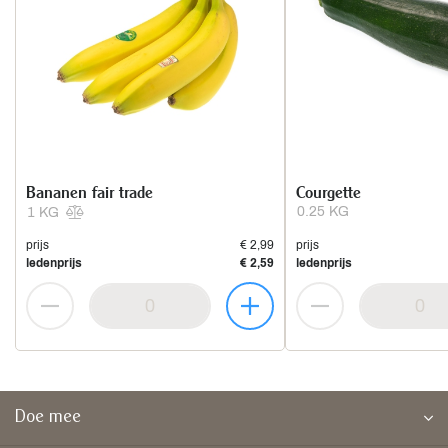
Bananen fair trade
Courgette
0.25 KG
1 KG
prijs
€ 2,99
prijs
ledenprijs
€ 2,59
ledenprijs
Doe mee