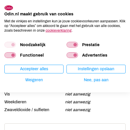
Aardnoten
niet aanwezig
Odin.nl maakt gebruik van cookies
Ei
niet aanwezig
Met de vinkjes en instellingen kun je jouw cookievoorkeuren aanpassen. Klik
Gluten
kan bevatten
op “Accepteer alles” om akkoord te gaan met het gebruik van alle cookies,
zoals beschreven in onze
cookieverklaring
.
Lactose
niet aanwezig
Lupine
niet aanwezig
Noodzakelijk
Prestatie
Mosterd
niet aanwezig
Functioneel
Advertenties
Noten
kan bevatten
Schaaldieren
niet aanwezig
Accepteer alles
Instellingen opslaan
Selderij
niet aanwezig
Sesam
kan bevatten
Weigeren
Nee, pas aan
Soja
kan bevatten
Vis
niet aanwezig
Weekdieren
niet aanwezig
Zwaveldioxide / sulfieten
niet aanwezig