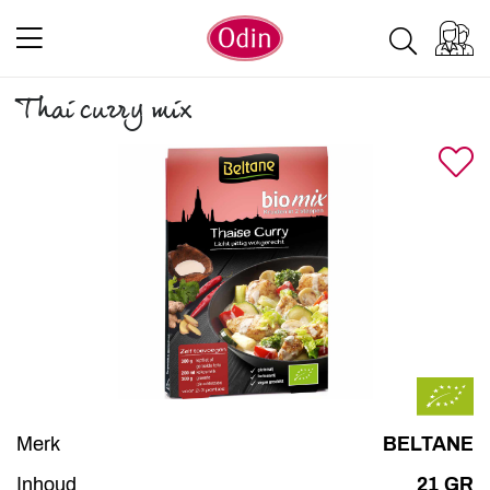
Thai curry mix
Merk
BELTANE
Inhoud
21 GR