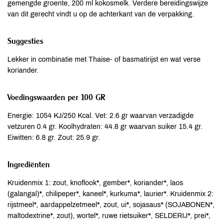
gemengde groente, 200 ml kokosmelk. Verdere bereidingswijze
van dit gerecht vindt u op de achterkant van de verpakking.
Suggesties
Lekker in combinatie met Thaise- of basmatirijst en wat verse
koriander.
Voedingswaarden per 100 GR
Energie: 1054 KJ/250 Kcal. Vet: 2.6 gr waarvan verzadigde
vetzuren 0.4 gr. Koolhydraten: 44.8 gr waarvan suiker 15.4 gr.
Eiwitten: 6.8 gr. Zout: 25.9 gr.
Ingrediënten
Kruidenmix 1: zout, knoflook*, gember*, koriander*, laos
(galangal)*, chilipeper*, kaneel*, kurkuma*, laurier*. Kruidenmix 2:
rijstmeel*, aardappelzetmeel*, zout, ui*, sojasaus* (SOJABONEN*,
maltodextrine*, zout), wortel*, ruwe rietsuiker*, SELDERIJ*, prei*,