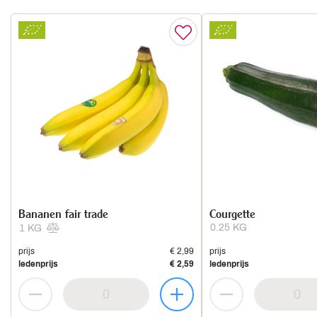
Bananen fair trade
Courgette
0.25 KG
1 KG
prijs
€ 2,99
prijs
ledenprijs
€ 2,59
ledenprijs