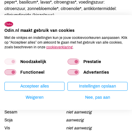
peper*, basilicum*, lavas*, citroengras*, voedingszuur:
citroenzuur, zonnebloemolie*, citroenolie*, antiklontermiddel:
siliciumdioxide (kiezelzuur).
Allergenen
Odin.nl maakt gebruik van cookies
Met de vinkjes en instellingen kun je jouw cookievoorkeuren aanpassen. Klik
Aardnoten
niet aanwezig
op “Accepteer alles” om akkoord te gaan met het gebruik van alle cookies,
zoals beschreven in onze
cookieverklaring
.
Ei
niet aanwezig
Gluten
niet aanwezig
Noodzakelijk
Prestatie
Lactose
niet aanwezig
Functioneel
Advertenties
Lupine
niet aanwezig
Mosterd
kan bevatten
Accepteer alles
Instellingen opslaan
Noten
niet aanwezig
Weigeren
Nee, pas aan
Schaaldieren
niet aanwezig
Selderij
aanwezig
Sesam
niet aanwezig
Soja
aanwezig
Vis
niet aanwezig