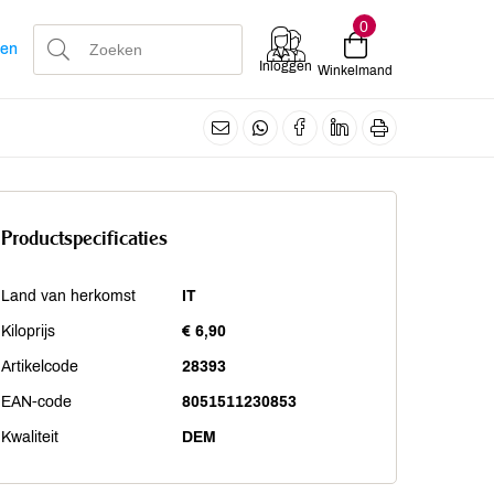
0
len
Inloggen
Winkelmand
Productspecificaties
Land van herkomst
IT
Kiloprijs
€ 6,90
Artikelcode
28393
EAN-code
8051511230853
Kwaliteit
DEM