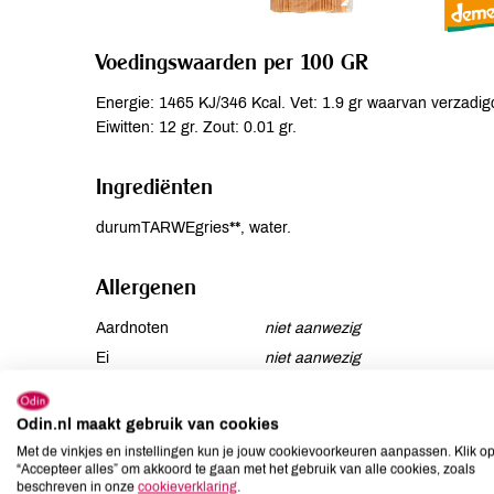
Voedingswaarden per 100 GR
Energie: 1465 KJ/346 Kcal. Vet: 1.9 gr waarvan verzadigd
Eiwitten: 12 gr. Zout: 0.01 gr.
Ingrediënten
durumTARWEgries**, water.
Allergenen
Aardnoten
niet aanwezig
Ei
niet aanwezig
Gluten
aanwezig
Lactose
niet aanwezig
Odin.nl maakt gebruik van cookies
Lupine
niet aanwezig
Met de vinkjes en instellingen kun je jouw cookievoorkeuren aanpassen. Klik o
“Accepteer alles” om akkoord te gaan met het gebruik van alle cookies, zoals
Mosterd
kan bevatten
beschreven in onze
cookieverklaring
.