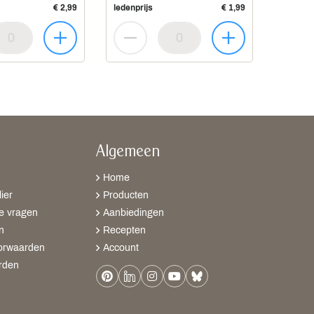
€ 2,99
ledenprijs
€ 1,99
Algemeen
Home
ier
Producten
e vragen
Aanbiedingen
n
Recepten
orwaarden
Account
rden