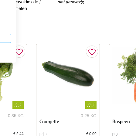
Zwaveldioxide /
niet aanwezig
sulfieten
0.35 KG
0.25 KG
Courgette
Bospeen
€ 2,44
prijs
€ 0,99
prijs