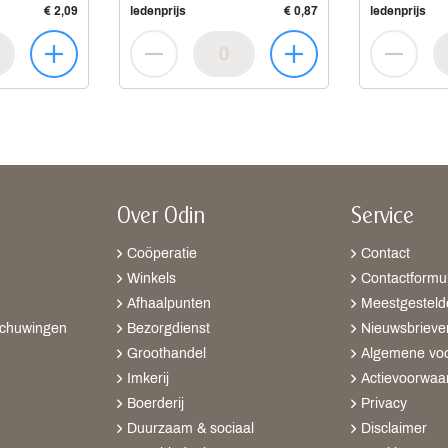
€ 2,09
ledenprijs
€ 0,87
ledenprijs
Over Odin
Service
Coöperatie
Contact
Winkels
Contactformul
Afhaalpunten
Meestgesteld
schuwingen
Bezorgdienst
Nieuwsbrieve
Groothandel
Algemene vo
Imkerij
Actievoorwaa
Boerderij
Privacy
Duurzaam & sociaal
Disclaimer