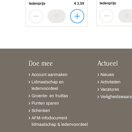
ledenprijs
ledenprijs
€ 2,59
Doe mee
Actueel
Account aanmaken
Nieuws
Lidmaatschap en
Activiteiten
ledenvoordeel
Vacatures
Groente- en fruittas
Veiligheidswaar
Punten sparen
Schenken
AFM-infodocument
lidmaatschap & ledenvoordeel