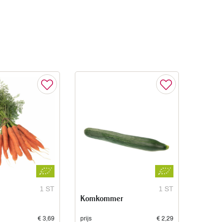
1 ST
1 ST
Komkommer
€ 3,69
prijs
€ 2,29