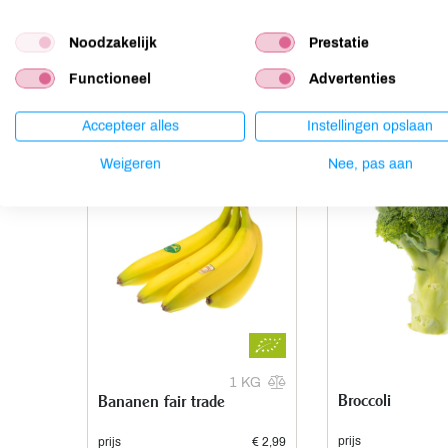
Noten
niet aanwezig
Noodzakelijk
Prestatie
Functioneel
Advertenties
Anderen kochten ook
Accepteer alles
Instellingen opslaan
Weigeren
Nee, pas aan
1 KG
Broccoli
Bananen fair trade
prijs
prijs
€ 2,99